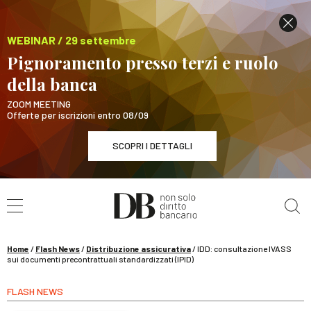
WEBINAR / 29 settembre
Pignoramento presso terzi e ruolo
della banca
ZOOM MEETING
Offerte per iscrizioni entro 08/09
SCOPRI I DETTAGLI
Cerca nel sito
WEBINAR / 29 settembre
Pignoramento presso terzi e ruolo della banca
SCOPRI I DETTAGLI
Home
/
Flash News
/
Distribuzione assicurativa
/
IDD: consultazione IVASS
sui documenti precontrattuali standardizzati (IPID)
FLASH NEWS