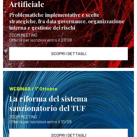
Artificiale
Problematiche implementative e scelte
strategiche, fra data governance, organizzazione
interna e gestione dei rischi
ZOOM MEETING
Offerte per iscrizioni entro il 27/08
SCOPRI I DETTAGLI
WEBINAR / 1° Ottobre
La riforma del sistema
sanzionatorio del TUF
ZOOM MEETING
Offerte per iscrizioni entro il 10/09
SCOPRI I DETTAGLI