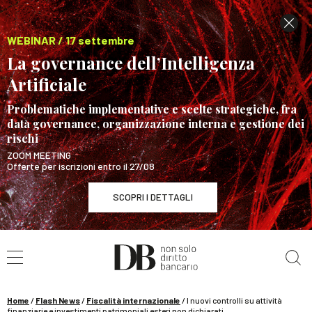
WEBINAR / 17 settembre
La governance dell’Intelligenza
Artificiale
Problematiche implementative e scelte strategiche, fra
data governance, organizzazione interna e gestione dei
rischi
ZOOM MEETING
Offerte per iscrizioni entro il 27/08
SCOPRI I DETTAGLI
Cerca nel sito
WEBINAR / 17 settembre
La governance dell’Intelligenza Artificiale
SCOPRI I DETTAGLI
Home
/
Flash News
/
Fiscalità internazionale
/
I nuovi controlli su attività
finanziarie e investimenti patrimoniali esteri non dichiarati