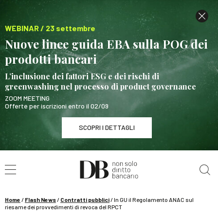
WEBINAR / 23 settembre
Nuove linee guida EBA sulla POG dei
prodotti bancari
L’inclusione dei fattori ESG e dei rischi di
greenwashing nel processo di product governance
ZOOM MEETING
Offerte per iscrizioni entro il 02/09
SCOPRI I DETTAGLI
Cerca nel sito
WEBINAR / 23 settembre
Nuove linee guida EBA sulla POG dei prodotti
bancari
Home
/
Flash News
/
Contratti pubblici
/
In GU il Regolamento ANAC sul
SCOPRI I DETTAGLI
riesame dei provvedimenti di revoca del RPCT