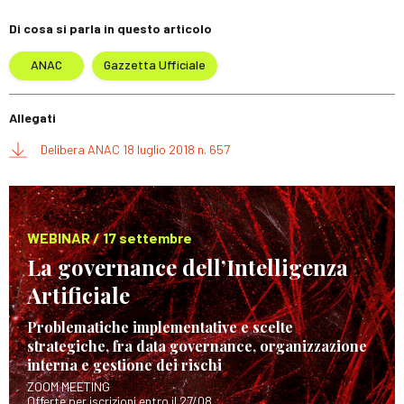
Di cosa si parla in questo articolo
ANAC
Gazzetta Ufficiale
Allegati
Delibera ANAC 18 luglio 2018 n. 657
WEBINAR / 17 settembre
La governance dell’Intelligenza
Artificiale
Problematiche implementative e scelte
strategiche, fra data governance, organizzazione
interna e gestione dei rischi
ZOOM MEETING
Offerte per iscrizioni entro il 27/08