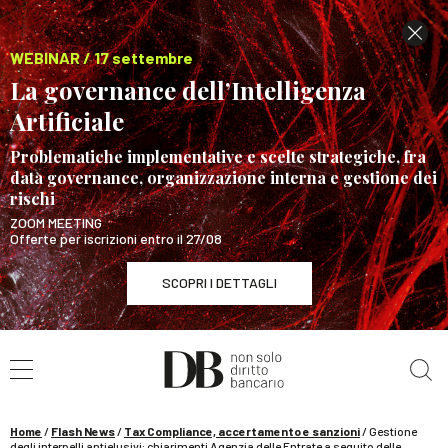
WEBINAR / 17 settembre
La governance dell’Intelligenza
Artificiale
Problematiche implementative e scelte strategiche, fra
data governance, organizzazione interna e gestione dei
rischi
ZOOM MEETING
Offerte per iscrizioni entro il 27/08
SCOPRI I DETTAGLI
Cerca nel sito
WEBINAR / 17 settembre
La governance dell’Intelligenza Artificiale
SCOPRI I DETTAGLI
Home
/
Flash News
/
Tax Compliance, accertamento e sanzioni
/
Gestione
degli interpelli antielusivi: chiarimenti Agenzia delle Entrate a seguito delle