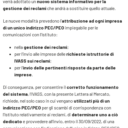
verrà adottato un
nuovo sistema informativo per la
gestione dei reclami
che andrà a sostituire quello attuale.
Le nuove modalità prevedono l’
attribuzione ad ogni impresa
di un unico indirizzo PEC/PEO
impiegabile per le
comunicazioni con l’Istituto:
nella
gestione dei reclami
;
per l’invio alle imprese delle
richieste istruttorie di
IVASS sui reclami
;
per l’
invio delle pertinenti risposte da parte delle
imprese
.
Di conseguenza, per consentire il
corretto funzionamento
del sistema
, l’IVASS, con la presente Lettera al Mercato,
richiede, nel solo caso in cui vengano
utilizzati più di un
indirizzo PEC/PEO
per gli scambi di corrispondenza con
l’Istituto relativamente ai reclami, di
determinare uno a ciò
dedicato
e provvedere all’invio, entro il 30/09/2022, di una