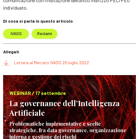
comunicazione con l’indicazione dell’unico indirizzo PEC/PEO
individuato.
Di cosa si parla in questo articolo
IVASS
Reclami
Allegati
Lettera al Mercato IVASS 20 luglio 2022
WEBINAR / 17 settembre
La governance dell’Intelligenza
Artificiale
Problematiche implementative e scelte
strategiche, fra data governance, organizzazione
interna e gestione dei rischi