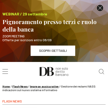
WEBINAR / 29 settembre
Pignoramento presso terzi e ruolo
della banca
ZOOM MEETING
Offerte per iscrizioni entro 08/09
SCOPRI I DETTAGLI
Cerca nel sito
WEBINAR / 29 settembre
Pignoramento presso terzi e ruolo della banca
SCOPRI I DETTAGLI
Home
/
Flash News
/
Imprese assicurative
/
Gestione dei reclami IVASS:
indicazioni sul nuovo sistema informativo
FLASH NEWS