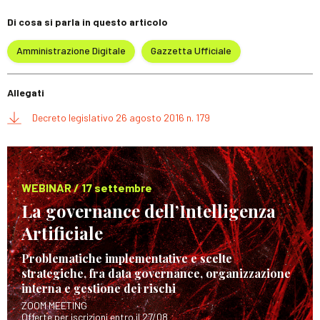
Di cosa si parla in questo articolo
Amministrazione Digitale
Gazzetta Ufficiale
Allegati
Decreto legislativo 26 agosto 2016 n. 179
WEBINAR / 17 settembre
La governance dell’Intelligenza
Artificiale
Problematiche implementative e scelte
strategiche, fra data governance, organizzazione
interna e gestione dei rischi
ZOOM MEETING
Offerte per iscrizioni entro il 27/08