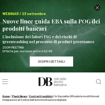
WEBINAR / 23 settembre
Nuove linee guida EBA sulla POG dei
prodotti bancari
L’inclusione dei fattori ESG e dei rischi di
greenwashing nel processo di product governance
ZOOM MEETING
Offerte per iscrizioni entro il 02/09
SCOPRI I DETTAGLI
Cerca nel sito
WEBINAR / 23 settembre
Nuove linee guida EBA sulla POG dei prodotti
bancari
Home
/
Flash News
/
Contratti pubblici
/
In Gazzetta Ufficiale le modifiche ed
SCOPRI I DETTAGLI
integrazioni al Codice dell’amministrazione digitale