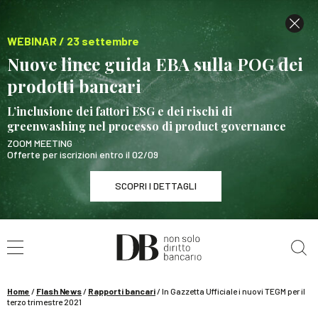
WEBINAR / 23 settembre
Nuove linee guida EBA sulla POG dei
prodotti bancari
L’inclusione dei fattori ESG e dei rischi di
greenwashing nel processo di product governance
ZOOM MEETING
Offerte per iscrizioni entro il 02/09
SCOPRI I DETTAGLI
Cerca nel sito
WEBINAR / 23 settembre
Nuove linee guida EBA sulla POG dei prodotti
bancari
Home
/
Flash News
/
Rapporti bancari
/
In Gazzetta Ufficiale i nuovi TEGM per il
SCOPRI I DETTAGLI
terzo trimestre 2021