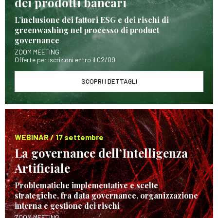
dei prodotti bancari
L’inclusione dei fattori ESG e dei rischi di
greenwashing nel processo di product
governance
ZOOM MEETING
Offerte per iscrizioni entro il 02/09
SCOPRI I DETTAGLI
WEBINAR / 17 settembre
La governance dell’Intelligenza
Artificiale
Problematiche implementative e scelte
strategiche, fra data governance, organizzazione
interna e gestione dei rischi
ZOOM MEETING