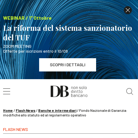
WEBINAR / 1° Ottobre
La riforma del sistema sanzionatorio
del TUF
ZOOM MEETING
Offerte per iscrizioni entro il 10/09
SCOPRI I DETTAGLI
Cerca nel sito
WEBINAR / 1° Ottobre
La riforma del sistema sanzionatorio del TUF
SCOPRI I DETTAGLI
Home
/
Flash News
/
Banche e intermediari
/
Fondo Nazionale di Garanzia:
modifiche allo statuto ed al regolamento operativo
FLASH NEWS