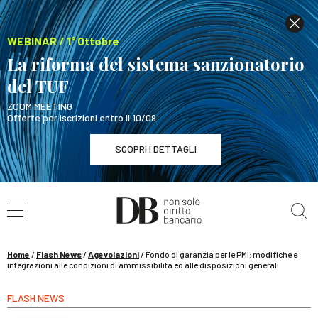
WEBINAR / 1° Ottobre
La riforma del sistema sanzionatorio
del TUF
ZOOM MEETING
Offerte per iscrizioni entro il 10/09
SCOPRI I DETTAGLI
Cerca nel sito
WEBINAR / 1° Ottobre
La riforma del sistema sanzionatorio del TUF
SCOPRI I DETTAGLI
Home
/
Flash News
/
Agevolazioni
/
Fondo di garanzia per le PMI: modifiche e
integrazioni alle condizioni di ammissibilità ed alle disposizioni generali
FLASH NEWS