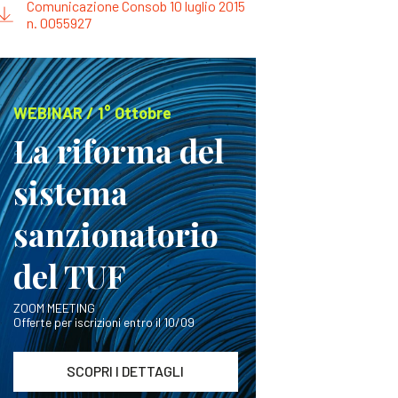
Comunicazione Consob 10 luglio 2015
n. 0055927
WEBINAR / 1° Ottobre
La riforma del
sistema
sanzionatorio
del TUF
ZOOM MEETING
Offerte per iscrizioni entro il 10/09
SCOPRI I DETTAGLI