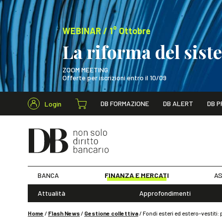
WEBINAR / 1° Ottobre
La riforma del sis
ZOOM MEETING
Offerte per iscrizioni entro il 10/09
Cerca nel s
DB FORMAZIONE
DB ALERT
DB P
Login
WEBINAR / 1° Ot
BANCA
FINANZA E MERCATI
AS
Attualità
Approfondimenti
Home
/
Flash News
/
Gestione collettiva
/
Fondi esteri ed estero-vestiti: p