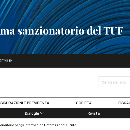
tema sanzionatorio del TUF
ito
REMIUM
tobre
La riforma del sistema sanzionatorio del TUF
SCOPRI I DET
Cerca nel sito
SICURAZIONI E PREVIDENZA
SOCIETÀ
FISCA
Dialoghi
Rivista
Dialoghi di Diritto dell'Economia
rioritario per gli intermediari l’interesse del cliente
Editoriali