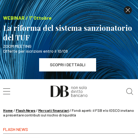
WEBINAR / 1° Ottobre
La riforma del sistema sanzionatorio
del TUF
ZOOM MEETING
Offerte per iscrizioni entro il 10/09
SCOPRI I DETTAGLI
Cerca nel sito
WEBINAR / 1° Ottobre
La riforma del sistema sanzionatorio del TUF
SCOPRI I DETTAGLI
Home
/
Flash News
/
Mercati finanziari
/
Fondi aperti: il FSB e lo IOSCO invitano
a presentare contributi sul rischio di liquidità
FLASH NEWS