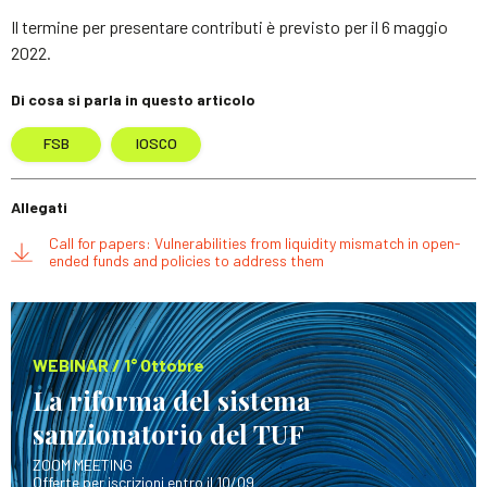
Il termine per presentare contributi è previsto per il 6 maggio
2022.
Di cosa si parla in questo articolo
FSB
IOSCO
Allegati
Call for papers: Vulnerabilities from liquidity mismatch in open-
ended funds and policies to address them
WEBINAR / 1° Ottobre
La riforma del sistema
sanzionatorio del TUF
ZOOM MEETING
Offerte per iscrizioni entro il 10/09