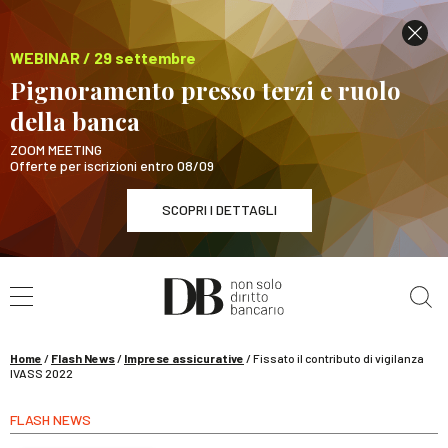
WEBINAR / 29 settembre
Pignoramento presso terzi e ruolo
della banca
ZOOM MEETING
Offerte per iscrizioni entro 08/09
SCOPRI I DETTAGLI
Cerca nel sito
WEBINAR / 29 settembre
Pignoramento presso terzi e ruolo della banca
SCOPRI I DETTAGLI
Home
/
Flash News
/
Imprese assicurative
/
Fissato il contributo di vigilanza
IVASS 2022
FLASH NEWS