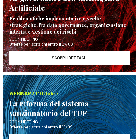
Artificiale
Problematiche implementative e scelte
strategiche, fra data governance, organizzazione
interna e gestione dei rischi
ZOOM MEETING
Offerte per iscrizioni entro il 27/08
SCOPRI I DETTAGLI
WEBINAR / 1° Ottobre
La riforma del sistema
sanzionatorio del TUF
ZOOM MEETING
Offerte per iscrizioni entro il 10/09