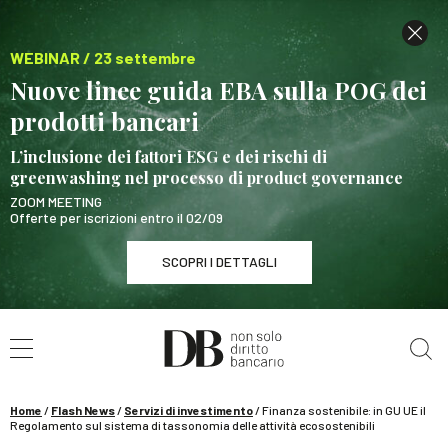
WEBINAR / 23 settembre
Nuove linee guida EBA sulla POG dei
prodotti bancari
L’inclusione dei fattori ESG e dei rischi di
greenwashing nel processo di product governance
ZOOM MEETING
Offerte per iscrizioni entro il 02/09
SCOPRI I DETTAGLI
Cerca nel sito
WEBINAR / 23 settembre
Nuove linee guida EBA sulla POG dei prodotti
bancari
Home
/
Flash News
/
Servizi di investimento
/
Finanza sostenibile: in GU UE il
SCOPRI I DETTAGLI
Regolamento sul sistema di tassonomia delle attività ecosostenibili