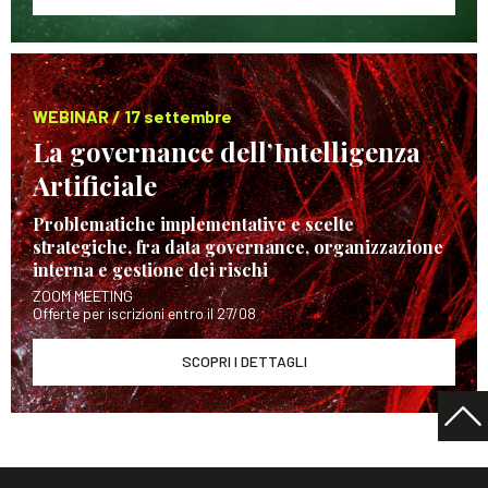
WEBINAR / 17 settembre
La governance dell’Intelligenza
Artificiale
Problematiche implementative e scelte
strategiche, fra data governance, organizzazione
interna e gestione dei rischi
ZOOM MEETING
Offerte per iscrizioni entro il 27/08
SCOPRI I DETTAGLI