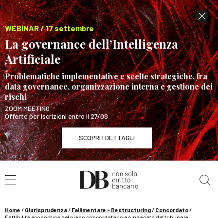
WEBINAR / 17 settembre
La governance dell’Intelligenza
Artificiale
Problematiche implementative e scelte strategiche, fra
data governance, organizzazione interna e gestione dei
rischi
ZOOM MEETING
Offerte per iscrizioni entro il 27/08
SCOPRI I DETTAGLI
Cerca nel sito
WEBINAR / 17 settembre
La governance dell’Intelligenza Artificiale
SCOPRI I DETTAGLI
Home
/
Giurisprudenza
/
Fallimentare - Restructuring
/
Concordato
/
Fattibilità economica del piano concordatario e sindacato del tribunale