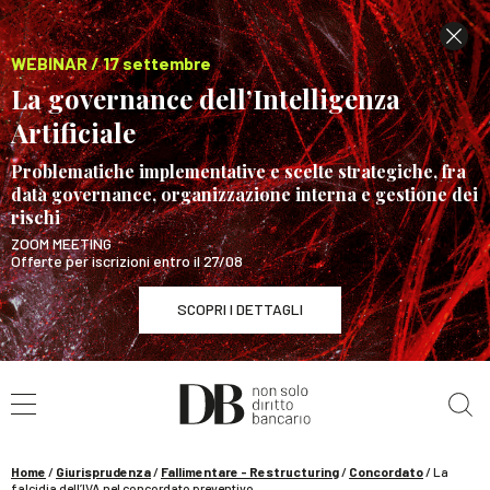
WEBINAR / 17 settembre
La governance dell’Intelligenza
Artificiale
Problematiche implementative e scelte strategiche, fra
data governance, organizzazione interna e gestione dei
rischi
ZOOM MEETING
Offerte per iscrizioni entro il 27/08
SCOPRI I DETTAGLI
Cerca nel sito
WEBINAR / 17 settembre
La governance dell’Intelligenza Artificiale
SCOPRI I DETTAGLI
Home
/
Giurisprudenza
/
Fallimentare - Restructuring
/
Concordato
/
La
falcidia dell’IVA nel concordato preventivo