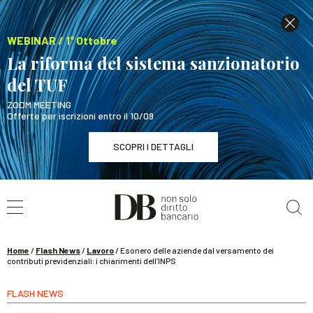
WEBINAR / 1° Ottobre
La riforma del sistema sanzionatorio
del TUF
ZOOM MEETING
Offerte per iscrizioni entro il 10/09
SCOPRI I DETTAGLI
Cerca nel sito
WEBINAR / 1° Ottobre
La riforma del sistema sanzionatorio del TUF
SCOPRI I DETTAGLI
Home
/
Flash News
/
Lavoro
/
Esonero delle aziende dal versamento dei
contributi previdenziali: i chiarimenti dell’INPS
FLASH NEWS