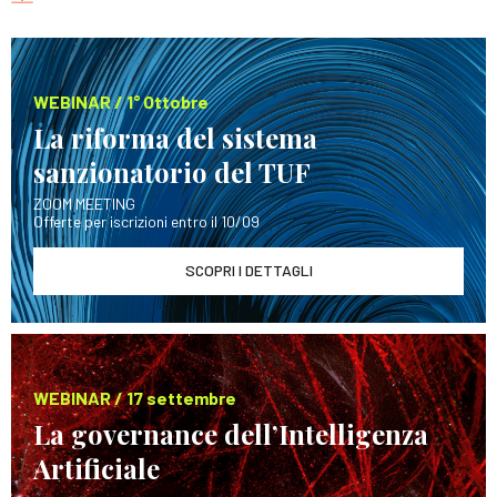
WEBINAR / 1° Ottobre
La riforma del sistema
sanzionatorio del TUF
ZOOM MEETING
Offerte per iscrizioni entro il 10/09
SCOPRI I DETTAGLI
WEBINAR / 17 settembre
La governance dell’Intelligenza
Artificiale