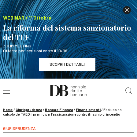
WEBINAR / 1° Ottobre
La riforma del sistema sanzionatorio
del TUF
ZOOM MEETING
Offerte per iscrizioni entro il 10/09
SCOPRI I DETTAGLI
Cerca nel sito
WEBINAR / 1° Ottobre
La riforma del sistema sanzionatorio del TUF
SCOPRI I DETTAGLI
Home
/
Giurisprudenza
/
Banca e Finanza
/
Finanziamenti
/
Escluso dal
calcolo del TAEG il premio per l’assicurazione contro il rischio di incendio
GIURISPRUDENZA