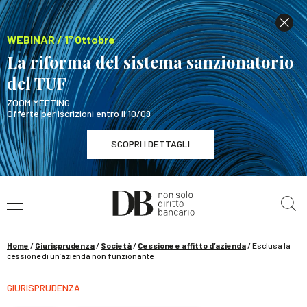
WEBINAR / 1° Ottobre
La riforma del sistema sanzionatorio
del TUF
ZOOM MEETING
Offerte per iscrizioni entro il 10/09
SCOPRI I DETTAGLI
Cerca nel sito
WEBINAR / 1° Ottobre
La riforma del sistema sanzionatorio del TUF
SCOPRI I DETTAGLI
Home
/
Giurisprudenza
/
Società
/
Cessione e affitto d’azienda
/
Esclusa la
cessione di un’azienda non funzionante
GIURISPRUDENZA