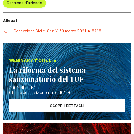
Cessione d’azienda
Allegati
Cassazione Civile, Sez. V, 30 marzo 2021, n. 8748
WEBINAR / 1° Ottobre
La riforma del sistema
sanzionatorio del TUF
ZOOM MEETING
Offerte per iscrizioni entro il 10/09
SCOPRI I DETTAGLI