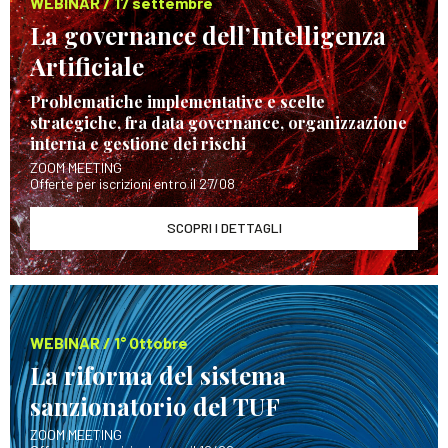
WEBINAR / 17 settembre
La governance dell’Intelligenza
Artificiale
Problematiche implementative e scelte
strategiche, fra data governance, organizzazione
interna e gestione dei rischi
ZOOM MEETING
Offerte per iscrizioni entro il 27/08
SCOPRI I DETTAGLI
WEBINAR / 1° Ottobre
La riforma del sistema
sanzionatorio del TUF
ZOOM MEETING