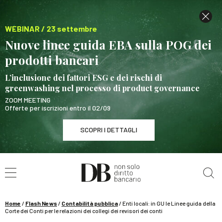
WEBINAR / 23 settembre
Nuove linee guida EBA sulla POG dei
prodotti bancari
L’inclusione dei fattori ESG e dei rischi di
greenwashing nel processo di product governance
ZOOM MEETING
Offerte per iscrizioni entro il 02/09
SCOPRI I DETTAGLI
Cerca nel sito
WEBINAR / 23 settembre
Nuove linee guida EBA sulla POG dei prodotti
bancari
Home
/
Flash News
/
Contabilità pubblica
/
Enti locali: in GU le Linee guida della
SCOPRI I DETTAGLI
Corte dei Conti per le relazioni dei collegi dei revisori dei conti