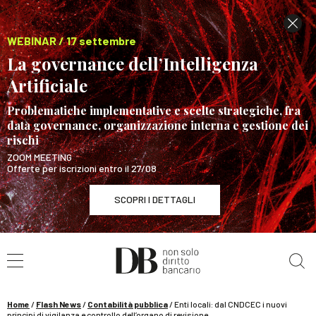
WEBINAR / 17 settembre
La governance dell’Intelligenza
Artificiale
Problematiche implementative e scelte strategiche, fra
data governance, organizzazione interna e gestione dei
rischi
ZOOM MEETING
Offerte per iscrizioni entro il 27/08
SCOPRI I DETTAGLI
Cerca nel sito
WEBINAR / 17 settembre
La governance dell’Intelligenza Artificiale
SCOPRI I DETTAGLI
Home
/
Flash News
/
Contabilità pubblica
/
Enti locali: dal CNDCEC i nuovi
principi di vigilanza e controllo dell’organo di revisione