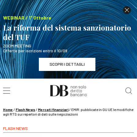
WEBINAR / 1° Ottobre
La riforma del sistema sanzionatorio
del TUF
ZOOM MEETING
Offerte per iscrizioni entro il 10/09
SCOPRI I DETTAGLI
Cerca nel sito
WEBINAR / 1° Ottobre
La riforma del sistema sanzionatorio del TUF
SCOPRI I DETTAGLI
Home
/
Flash News
/
Mercati finanziari
/
EMIR: pubblicate in GU UE le modifiche
agli RTS sui repertori di dati sulle negoziazioni
FLASH NEWS