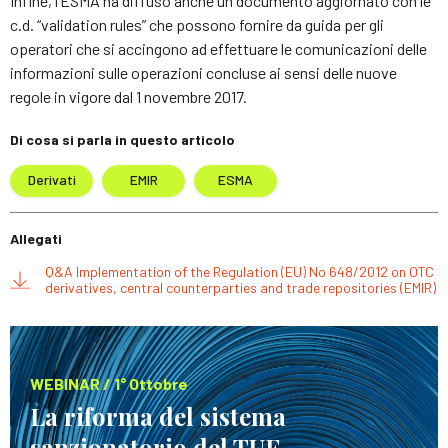
Infine, l’ESMA ha diffuso anche un documento aggiornato con le
c.d. “validation rules” che possono fornire da guida per gli
operatori che si accingono ad effettuare le comunicazioni delle
informazioni sulle operazioni concluse ai sensi delle nuove
regole in vigore dal 1 novembre 2017.
Di cosa si parla in questo articolo
Derivati
EMIR
ESMA
Allegati
Q&A Implementation of the Regulation (EU) No 648/2012 on OTC
derivatives, central counterparties and trade repositories (EMIR)
WEBINAR / 1° Ottobre
La riforma del sistema
sanzionatorio del TUF