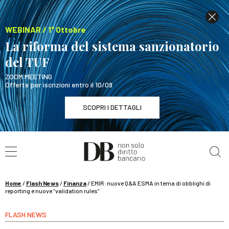
WEBINAR / 1° Ottobre
La riforma del sistema sanzionatorio
del TUF
ZOOM MEETING
Offerte per iscrizioni entro il 10/09
SCOPRI I DETTAGLI
Cerca nel sito
WEBINAR / 1° Ottobre
La riforma del sistema sanzionatorio del TUF
SCOPRI I DETTAGLI
Home
/
Flash News
/
Finanza
/
EMIR: nuove Q&A ESMA in tema di obblighi di
reporting e nuove “validation rules”
FLASH NEWS