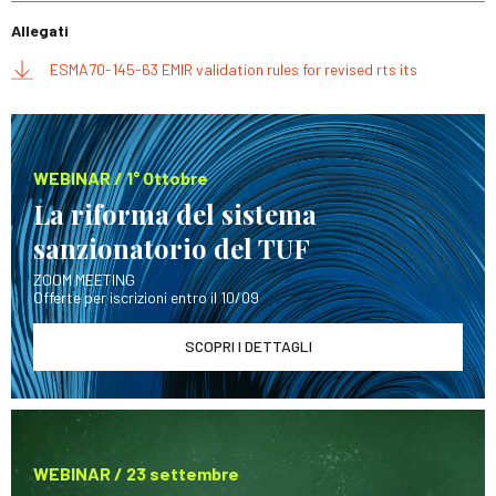
Allegati
ESMA70-145-63 EMIR validation rules for revised rts its
WEBINAR / 1° Ottobre
La riforma del sistema
sanzionatorio del TUF
ZOOM MEETING
Offerte per iscrizioni entro il 10/09
SCOPRI I DETTAGLI
WEBINAR / 23 settembre