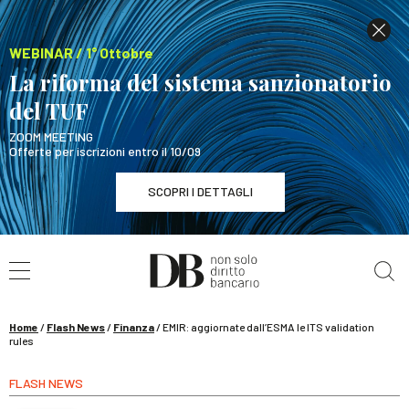
WEBINAR / 1° Ottobre
La riforma del sistema sanzionatorio
del TUF
ZOOM MEETING
Offerte per iscrizioni entro il 10/09
SCOPRI I DETTAGLI
Cerca nel sito
WEBINAR / 1° Ottobre
La riforma del sistema sanzionatorio del TUF
SCOPRI I DETTAGLI
Home
/
Flash News
/
Finanza
/
EMIR: aggiornate dall’ESMA le ITS validation
rules
FLASH NEWS