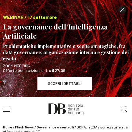
WEBINAR / 17 settembre
La governance dell’Intelligenza
Artificiale
Problematiche implementative e scelte strategiche, fra
data governance, organizzazione interna e gestione dei
rischi
ZOOM MEETING
Offerte per iscrizioni entro il 27/08
SCOPRI I DETTAGLI
Cerca nel sito
WEBINAR / 17 settembre
La governance dell’Intelligenza Artificiale
SCOPRI I DETTAGLI
Home
/
Flash News
/
Governance e controlli
/
DORA: le ESAs sui registri relativi
ai fornitori di servizi ICT