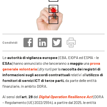
Condividi
Le
autorità di vigilanza europee
(EBA, EIOPA ed ESMA – le
ESAs
) hanno annunciato che lanceranno a
maggio
una
prova
generale
volontaria
(
dry run
) per la
raccolta dei registri di
informazioni sugli accordi contrattuali
relativi all’
utilizzo di
fornitori di servizi ICT di terze parti,
da parte delle entità
finanziarie, in ambito DORA.
Ai sensi dell’
art. 28
del
Digital Operation Resilience Act
(DORA
– Regolamento (UE) 2022/2554), a partire dal 2025, le entità