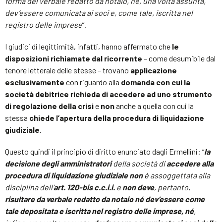
forma del verbale redatto da notaio, né, una volta assunta,
dev’essere comunicata ai soci e, come tale, iscritta nel
registro delle imprese
”.
I giudici di legittimità, infatti, hanno affermato che
le
disposizioni richiamate dal ricorrente
– come desumibile dal
tenore letterale delle stesse –
trovano
applicazione
esclusivamente
con riguardo alla
domanda con cui la
società debitrice richieda di accedere ad uno strumento
di regolazione della crisi
e
non
anche a quella con cui la
stessa
chiede l’apertura della procedura di liquidazione
giudiziale
.
Questo quindi il principio di diritto enunciato dagli Ermellini: “
la
decisione degli amministratori
della società di
accedere alla
procedura di liquidazione giudiziale non
è assoggettata alla
disciplina dell’
art. 120-bis c.c.i.i.
e
non deve
, pertanto,
risultare da verbale redatto da notaio né dev’essere come
tale depositata e iscritta nel registro delle imprese, né
,