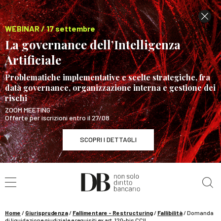
WEBINAR / 17 settembre
La governance dell’Intelligenza
Artificiale
Problematiche implementative e scelte strategiche, fra
data governance, organizzazione interna e gestione dei
rischi
ZOOM MEETING
Offerte per iscrizioni entro il 27/08
SCOPRI I DETTAGLI
Cerca nel sito
WEBINAR / 17 settembre
La governance dell’Intelligenza Artificiale
SCOPRI I DETTAGLI
Home
/
Giurisprudenza
/
Fallimentare - Restructuring
/
Fallibilità
/
Domanda
di liquidazione giudiziale e requisiti ex art. 120-bis CCII