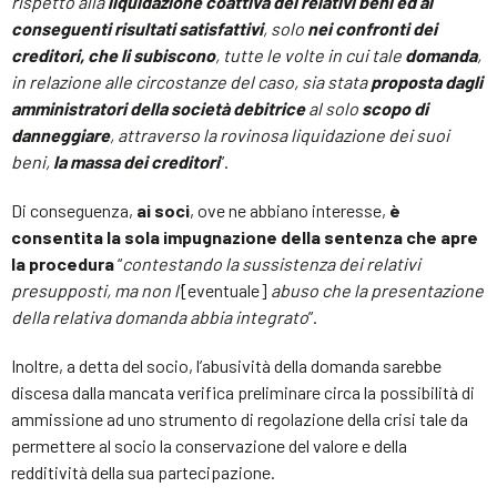
rispetto alla
liquidazione coattiva dei relativi beni ed ai
conseguenti risultati satisfattivi
, solo
nei confronti dei
creditori, che li subiscono
, tutte le volte in cui tale
domanda
,
in relazione alle circostanze del caso,
sia stata
proposta dagli
amministratori della società debitrice
al solo
scopo di
danneggiare
, attraverso la rovinosa liquidazione dei suoi
beni,
la massa dei creditori
”.
Di conseguenza,
ai soci
, ove ne abbiano interesse,
è
consentita la sola impugnazione della sentenza che apre
la procedura
“
contestando la sussistenza dei relativi
presupposti, ma non l’
[eventuale]
abuso che la presentazione
della relativa domanda abbia integrato
”.
Inoltre, a detta del socio, l’abusività della domanda sarebbe
discesa dalla mancata verifica preliminare circa la possibilità di
ammissione ad uno strumento di regolazione della crisi tale da
permettere al socio la conservazione del valore e della
redditività della sua partecipazione.