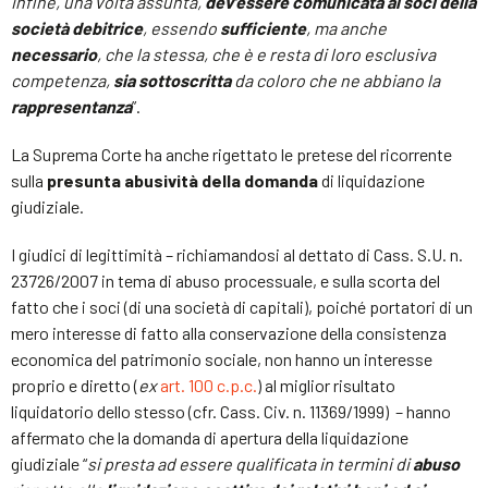
infine,
una volta assunta,
dev’essere comunicata ai soci della
società debitrice
, essendo
sufficiente
, ma anche
necessario
, che la stessa, che è e resta di loro esclusiva
competenza,
sia sottoscritta
da coloro che ne abbiano la
rappresentanza
”.
La
Suprema Corte ha anche rigettato le pretese del ricorrente
sulla
presunta abusività della domanda
di liquidazione
giudiziale.
I giudici di legittimità –
richiamandosi al dettato di Cass. S.U. n.
23726/2007 in tema di abuso processuale, e sulla scorta del
fatto che i soci (di una società di capitali), poiché portatori di un
mero interesse di fatto alla conservazione della consistenza
economica del patrimonio sociale, non hanno un interesse
proprio e diretto (
ex
art. 100 c.p.c.
) al miglior risultato
liquidatorio dello stesso (cfr. Cass. Civ. n. 11369/1999) – hanno
affermato che la domanda di apertura della liquidazione
giudiziale
“
si presta ad essere qualificata in termini di
abuso