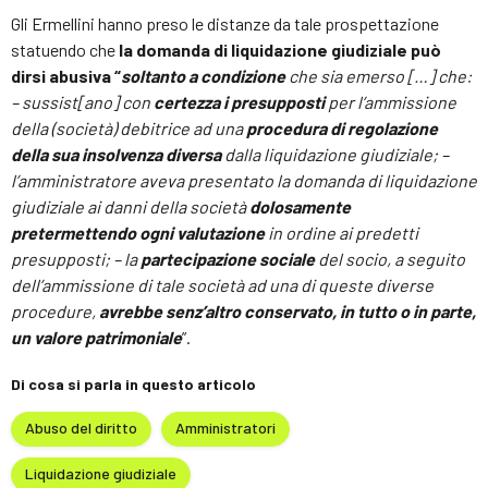
Gli Ermellini hanno preso le distanze da tale prospettazione
statuendo che
la domanda di liquidazione giudiziale può
dirsi abusiva “
soltanto a condizione
che sia emerso […] che:
– sussist[ano] con
certezza i presupposti
per l’ammissione
della (società) debitrice ad una
procedura di regolazione
della sua insolvenza diversa
dalla liquidazione giudiziale; –
l’amministratore aveva presentato la domanda di liquidazione
giudiziale ai danni della società
dolosamente
pretermettendo ogni valutazione
in ordine ai predetti
presupposti; – la
partecipazione sociale
del socio, a seguito
dell’ammissione di tale società ad una di queste diverse
procedure,
avrebbe senz’altro conservato, in tutto o in parte,
un valore patrimoniale
”.
Di cosa si parla in questo articolo
Abuso del diritto
Amministratori
Liquidazione giudiziale