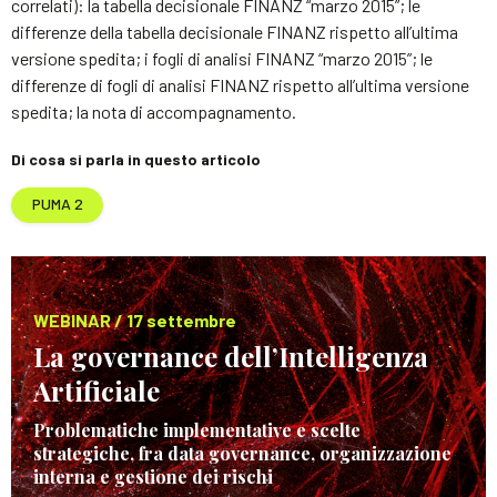
correlati): la tabella decisionale FINANZ “marzo 2015”; le
differenze della tabella decisionale FINANZ rispetto all’ultima
versione spedita; i fogli di analisi FINANZ “marzo 2015”; le
differenze di fogli di analisi FINANZ rispetto all’ultima versione
spedita; la nota di accompagnamento.
Di cosa si parla in questo articolo
PUMA 2
WEBINAR / 17 settembre
La governance dell’Intelligenza
Artificiale
Problematiche implementative e scelte
strategiche, fra data governance, organizzazione
interna e gestione dei rischi