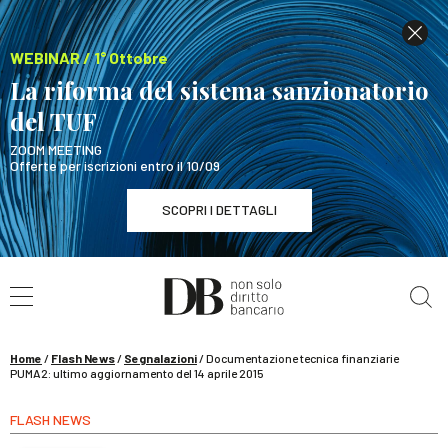
WEBINAR / 1° Ottobre
La riforma del sistema sanzionatorio
del TUF
ZOOM MEETING
Offerte per iscrizioni entro il 10/09
SCOPRI I DETTAGLI
Cerca nel sito
WEBINAR / 1° Ottobre
La riforma del sistema sanzionatorio del TUF
SCOPRI I DETTAGLI
Home
/
Flash News
/
Segnalazioni
/
Documentazione tecnica finanziarie
PUMA2: ultimo aggiornamento del 14 aprile 2015
FLASH NEWS