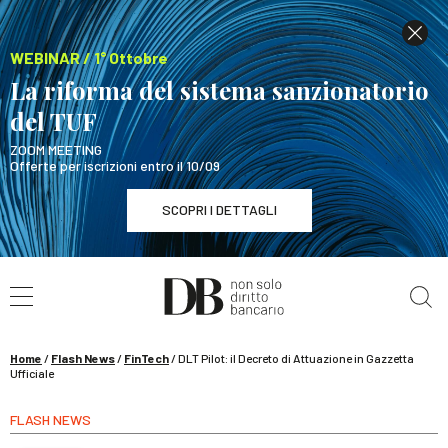
WEBINAR / 1° Ottobre
La riforma del sistema sanzionatorio
del TUF
ZOOM MEETING
Offerte per iscrizioni entro il 10/09
SCOPRI I DETTAGLI
Cerca nel sito
WEBINAR / 1° Ottobre
La riforma del sistema sanzionatorio del TUF
SCOPRI I DETTAGLI
Home
/
Flash News
/
FinTech
/
DLT Pilot: il Decreto di Attuazione in Gazzetta
Ufficiale
FLASH NEWS