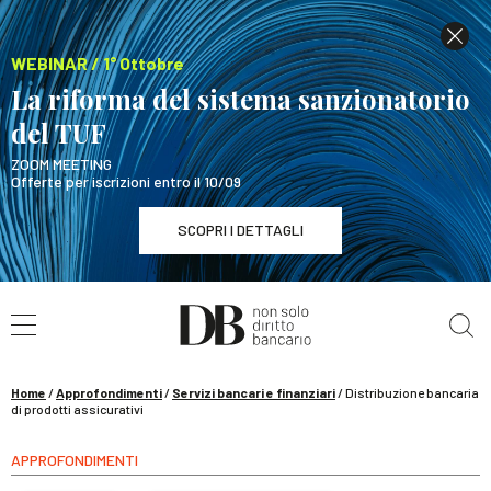
WEBINAR / 1° Ottobre
La riforma del sistema sanzionatorio
del TUF
ZOOM MEETING
Offerte per iscrizioni entro il 10/09
SCOPRI I DETTAGLI
Cerca nel sito
WEBINAR / 1° Ottobre
La riforma del sistema sanzionatorio del TUF
SCOPRI I DETTAGLI
Home
/
Approfondimenti
/
Servizi bancari e finanziari
/
Distribuzione bancaria
di prodotti assicurativi
APPROFONDIMENTI