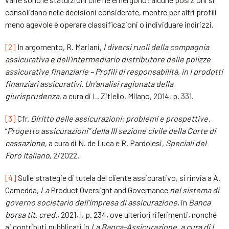
consolidano nelle decisioni considerate, mentre per altri profili
meno agevole è operare classificazioni o individuare indirizzi.
[2]
In argomento, R. Mariani,
I diversi ruoli della compagnia
assicurativa e dell’intermediario distributore delle polizz
e
assicurative
finanziarie –
Profili di responsabilità
,
in
I prodotti
finanziari assicurativi
. U
n’analisi ragionata della
giurisprudenza
, a cura di L. Zitiello, Milano, 2014, p. 331.
[3]
Cfr.
Diritto delle assicurazioni: problemi e prospettive
.
“
Progetto assicurazioni
”
della III sezione civile della Corte di
cassazione
, a cura di N. de Luca e R. Pardolesi,
Speciali del
Foro Italiano
, 2/2022.
[4]
Sulle strategie di tutela del cliente assicurativo, si rinvia a A.
Camedda,
L
a
Product Oversight and Governance
nel sistema di
governo societario dell’impresa di assicurazione
, in
Banca
borsa tit. cred.
, 2021, I, p. 234, ove ulteriori riferimenti, nonché
ai contributi pubblicati in
La Banca-Assicurazione
,
a cura di L.