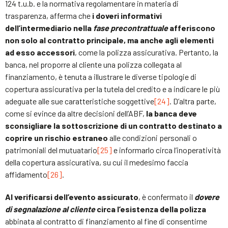
124 t.u.b. e la normativa regolamentare in materia di
trasparenza, afferma che
i doveri informativi
dell’intermediario nella
fase precontrattuale
afferiscono
non solo al contratto principale, ma anche agli elementi
ad esso accessori
, come la polizza assicurativa. Pertanto, la
banca, nel proporre al cliente una polizza collegata al
finanziamento, è tenuta a illustrare le diverse tipologie di
copertura assicurativa per la tutela del credito e a indicare le più
adeguate alle sue caratteristiche soggettive
[24]
. D’altra parte,
come si evince da altre decisioni dell’ABF,
la banca deve
sconsigliare la sottoscrizione di un contratto destinato a
coprire un rischio estraneo
alle condizioni personali o
patrimoniali del mutuatario
[25]
e informarlo circa l’inoperatività
della copertura assicurativa, su cui il medesimo faccia
affidamento
[26]
.
Al verificarsi dell’evento assicurato
, è confermato il
dovere
di segnalazione al cliente
circa l’esistenza della polizza
abbinata al contratto di finanziamento al fine di consentirne