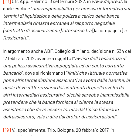
[18]
Cfr. App. Palermo, 8 settembre 2022, in
www.dejure.it
, la
quale esclude “
una responsabilità per omessa informativa sui
termini di liquidazione della polizza a carico della banca
intermediaria rimasta estranea al rapporto negoziale
(contratto di assicurazione) intercorso tra
[la compagnia]
e
l
’
assicurato
”.
In argomento anche ABF, Collegio di Milano, decisione n. 534 del
17 febbraio 2012, avente a oggetto l’“
avviso della esistenza di
una polizza assicurativa appoggiata ad un conto corrente
bancario
”, dove si richiamano i “
limiti che l’attuale normativa
pone all’intermediazione assicurativa svolta dalle banche, la
quale deve differenziarsi dai contenuti di quella svolta da
altri intermediari assicurativi, sicché sarebbe inammissibile
pretendere che la banca fornisca al cliente la stessa
assistenza che deve essere fornita dal tipico fiduciario
dell’assicurato, vale a dire dal broker di assicurazione
”.
[19]
V., specialmente, Trib. Bologna, 20 febbraio 2017, in