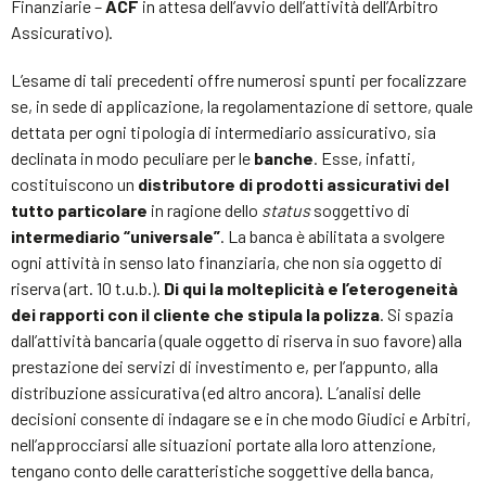
Finanziarie –
ACF
in attesa dell’avvio dell’attività dell’Arbitro
Assicurativo).
L’esame di tali precedenti offre numerosi spunti per focalizzare
se, in sede di applicazione, la regolamentazione di settore, quale
dettata per ogni tipologia di intermediario assicurativo, sia
declinata in modo peculiare per le
banche
. Esse, infatti,
costituiscono un
distributore di prodotti assicurativi
del
tutto particolare
in ragione dello
status
soggettivo di
intermediario “universale”
. La banca è abilitata a svolgere
ogni attività in senso lato finanziaria, che non sia oggetto di
riserva (art. 10 t.u.b.).
Di qui la molteplicità e l’eterogeneità
dei rapporti con il cliente che stipula la polizza
. Si spazia
dall’attività bancaria (quale oggetto di riserva in suo favore) alla
prestazione dei servizi di investimento e, per l’appunto, alla
distribuzione assicurativa (ed altro ancora). L’analisi delle
decisioni consente di indagare se e in che modo Giudici e Arbitri,
nell’approcciarsi alle situazioni portate alla loro attenzione,
tengano conto delle caratteristiche soggettive della banca,