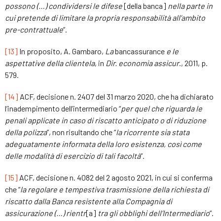
possono
(…)
condividersi le difese
[della banca]
nella parte in
cui pretende di limitare la propria responsabilità all
’
ambito
pre-contrattuale
”.
[13]
In proposito, A. Gambaro,
La
bancassurance
e le
aspettative della clientela
, in
Dir. econ
omia
ass
icur
., 2011, p.
579.
[14]
ACF, decisione n. 2407 del 31 marzo 2020, che ha dichiarato
l’inadempimento dell’intermediario “
per quel che riguarda le
penali applicate in caso di riscatto anticipato o di riduzione
della polizza
”, non risultando che “
la ricorrente sia stata
adeguatamente informata della loro esistenza, così come
delle modalità di esercizio di tali facoltà
”.
[15]
ACF, decisione n. 4082 del 2 agosto 2021, in cui si conferma
che “
la regolare e tempestiva trasmissione della richiesta di
riscatto dalla Banca resistente alla Compagnia di
assicurazione
(…)
rientr
[a]
tra gli obblighi dell’Intermediario
”.