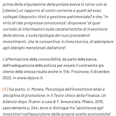
prima della stipulazione della polizza aveva in corso con la
[cliente]
un rapporto di conto corrente e quelli ad esso
collegati (deposito titoli e gestione patrimoniale)
” e che, “
in
virtù di tale pregressa conoscenza
”, disponeva “
di quel
corredo di informazioni sulle caratteristiche di investitore
della donna, o sulla tipologia dei suoi precedenti
investimenti, che le consentiva, in linea teorica, di adempiere
agli obblighi menzionati dall’attore
”.
L’affermazione della conoscibilità, da parte della banca,
dell’inadeguatezza della polizza per essere il contraente già
cliente della stessa risulta anche in Trib. Frosinone, 5 dicembre
2022, in
www.dejure.it
.
[9]
Sul punto, U. Morera,
Psicologia dell’investitore
retail
e
disciplina di protezione
, in
Il Testo Unico della Finanza. Un
bilancio dopo 15 anni
, a cura di F. Annunziata, Milano, 2015,
specialmente p. 244, dove si distingue fra “
assistenza agli
investitori
nell’assunzione delle proprie scelte economiche
”