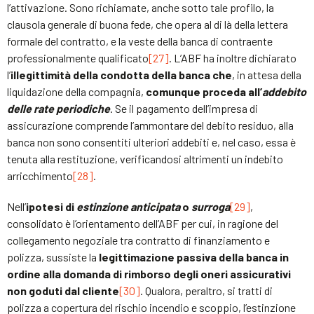
l’attivazione. Sono richiamate, anche sotto tale profilo, la
clausola generale di buona fede, che opera al di là della lettera
formale del contratto, e la veste della banca di contraente
professionalmente qualificato
[27]
. L’ABF ha inoltre dichiarato
l’
illegittimità della condotta della banca che
, in attesa della
liquidazione della compagnia,
comunque proceda all’
addebito
delle rate periodiche
. Se il pagamento dell’impresa di
assicurazione comprende l’ammontare del debito residuo, alla
banca non sono consentiti ulteriori addebiti e, nel caso, essa è
tenuta alla restituzione, verificandosi altrimenti un indebito
arricchimento
[28]
.
Nell’
ipotesi di
estinzione anticipata
o
surroga
[29]
,
consolidato è l’orientamento dell’ABF per cui, in ragione del
collegamento negoziale tra contratto di finanziamento e
polizza, sussiste la
legittimazione passiva della banca in
ordine alla domanda di rimborso degli oneri assicurativi
non goduti dal cliente
[30]
. Qualora, peraltro, si tratti di
polizza a copertura del rischio incendio e scoppio, l’estinzione