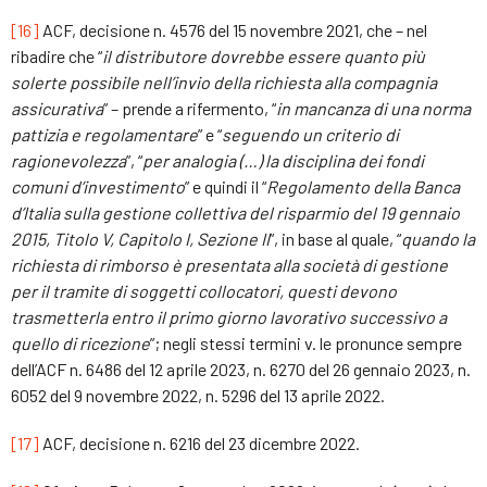
[16]
ACF, decisione n. 4576 del 15 novembre 2021, che – nel
ribadire che “
il distributore dovrebbe essere quanto più
solerte possibile nell’invio della richiesta alla compagnia
assicurativa
” – prende a rifermento, “
i
n mancanza di una norma
pattizia e regolamentare
” e “
seguendo un criterio di
ragionevolezza
”, “
per analogia
(…)
la disciplina dei fondi
comuni d’investimento
” e quindi il “
Regolamento della Banca
d’Italia sulla gestione collettiva del risparmio del 19 gennaio
2015, Titolo V, Capitolo I, Sezione II
”, in base al quale, “
quando la
richiesta di rimborso è presentata alla società di gestione
per il tramite di soggetti collocatori, questi devono
trasmetterla entro il primo giorno lavorativo successivo a
quello di ricezione
”; negli stessi termini v. le pronunce sempre
dell’ACF n. 6486 del 12 aprile 2023, n. 6270 del 26 gennaio 2023, n.
6052 del 9 novembre 2022, n. 5296 del 13 aprile 2022.
[17]
ACF, decisione n. 6216 del 23 dicembre 2022.