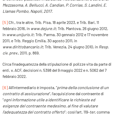
Mezzasoma, A.
Bellucci,
A.
Candian
,
P.
Corrias
,
S.
Landini
,
E.
Llamas
Pombo
,
Napoli
,
2017
.
[5]
Cfr., tra le altre, Trib. Pisa, 18 aprile 2023, e Trib. Bari, 11
febbraio 2016, in
www.dejure.it
; Trib. Mantova, 26 giugno 2012,
in
www.unijuris.it
; Trib. Parma, 30 gennaio 2012 e 17 novembre
2011, e Trib. Reggio Emilia, 30 agosto 2011, in
www.
dirittobancario.it
; Trib. Venezia, 24 giugno 2010, in
Resp.
civ. prev.
, 2011, p. 869.
Circa l’inadeguatezza della stipulazione di polizze vita da parte di
enti, v. ACF, decisioni n. 5398 del 9 maggio 2022 e n. 5062 del 7
febbraio 2022.
[6]
All’intermediario è imposta, “
prima della conclusione di un
contratto di assicurazione
”, l’acquisizione dal contraente di
“
ogni informazione utile a identificare le richieste ed
esigenze del contraente medesimo, al fine di valutare
l’adeguatezza del contratto offerto
”: così l’art. 119-
ter
, comma