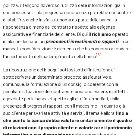
polizza, ritengono doveroso l’utilizzo delle informazioni già in
suo possesso. Tale pregressa conoscenza potrebbe consentire
di stabilire, anche in via autonoma da parte della banca, la
rispondenza o meno del contratto rispetto alle esigenze
assicurative e finanziarie del cliente. Di qui il
richiamo
operato
in alcune decisioni
ai
precedenti investimenti e rapporti
, la cui
mancata considerazione è elemento che ha concorso a fondare
[8]
l’accertamento dell’inadempimento della banca
.
La ricostruzione dei bisogni sottostanti all’intenzione di
sottoscrivere un determinato prodotto assicurativo e,
comunque, la formulazione di un consiglio coerente con la
peculiare situazione del contraente possono essere, in effetti,
agevolate per la banca, rispetto agli altri intermediari, dalla
presenza di pregressi rapporti con il medesimo, in quanto già
suo cliente per svariate attività e servizi. Il tema è allora
fino a
che punto la banca debba valutare unitariamente il quadro
di relazioni con il proprio cliente e valorizzare il patrimonio
informativo a sua disposizione
nella prospettiva della