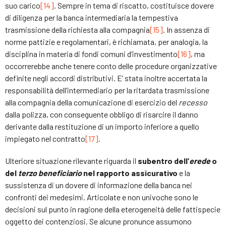
suo carico
[14]
. Sempre in tema di riscatto, costituisce dovere
di diligenza per la banca intermediaria la tempestiva
trasmissione della richiesta alla compagnia
[15]
. In assenza di
norme pattizie e regolamentari, è richiamata, per analogia, la
disciplina in materia di fondi comuni d’investimento
[16]
, ma
occorrerebbe anche tenere conto delle procedure organizzative
definite negli accordi distributivi. E’ stata inoltre accertata la
responsabilità dell’intermediario per la ritardata trasmissione
alla compagnia della comunicazione di esercizio del
recesso
dalla polizza, con conseguente obbligo di risarcire il danno
derivante dalla restituzione di un importo inferiore a quello
impiegato nel contratto
[17]
.
Ulteriore situazione rilevante riguarda il
subentro dell’
erede
o
del
terzo beneficiario
nel rapporto assicurativo
e la
sussistenza di un dovere di informazione della banca nei
confronti dei medesimi. Articolate e non univoche sono le
decisioni sul punto in ragione della eterogeneità delle fattispecie
oggetto dei contenziosi. Se alcune pronunce assumono