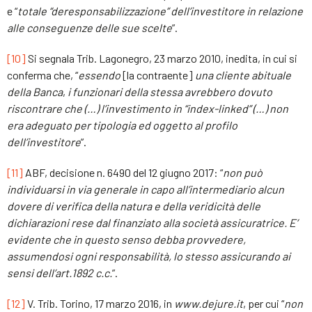
e “
totale
“
deresponsabilizzazione
” dell’investitore in relazione
alle conseguenze delle sue scelte
”.
[10]
Si segnala Trib. Lagonegro, 23 marzo 2010, inedita, in cui si
conferma che, “
essendo
[la contraente]
una cliente abituale
della Banca
,
i funzionari della stessa avrebbero dovuto
riscontrare che (…) l’investimento in “index-linked” (…) non
era adeguato per tipologia ed oggetto al profilo
dell’investitore
”.
[11]
ABF, decisione n. 6490 del 12 giugno 2017: “
non può
individuarsi in via generale in capo all’intermediario alcun
dovere di verifica della natura e della veridicità delle
dichiarazioni rese dal finanziato alla società assicuratrice. E’
evidente che in questo senso debba provvedere,
assumendosi ogni responsabilità
,
lo stesso assicurando ai
sensi dell’art.1892 c.c.
”.
[12]
V. Trib. Torino, 17 marzo 2016, in
www.dejure.it
, per cui “
n
on