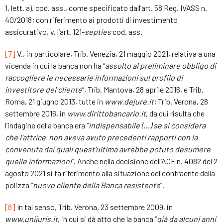
1, lett. a), cod. ass., come specificato dall’art. 58 Reg. IVASS n.
40/2018; con riferimento ai prodotti di investimento
assicurativo, v. l’art. 121-
septies
cod. ass.
[7]
V., in particolare, Trib. Venezia, 21 maggio 2021, relativa a una
vicenda in cui la banca non ha “
assolto al preliminare obbligo di
raccogliere le necessarie informazioni sul profilo di
investitore del cliente
”, Trib. Mantova, 28 aprile 2016, e Trib.
Roma, 21 giugno 2013, tutte in
www.dejure.it
; Trib. Verona, 28
settembre 2016, in
www.dirittobancario.it
, da cui risulta che
l’indagine della banca era “
indispensabile (…) se si considera
che l’attrice non aveva avuto precedenti rapporti con la
convenuta dai quali quest’ultima avrebbe potuto desumere
quelle informazioni
”. Anche nella decisione dell’ACF n. 4082 del 2
agosto 2021 si fa riferimento alla situazione del contraente della
polizza “
nuovo cliente della Banca resistente
”.
[8]
In tal senso, Trib. Verona, 23 settembre 2009, in
www.unijuris.it
, in cui si dà atto che la banca “
già da alcuni anni