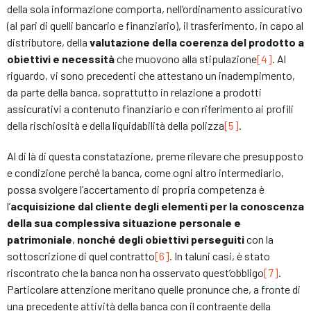
della sola informazione comporta, nell’ordinamento assicurativo
(al pari di quelli bancario e finanziario), il trasferimento, in capo al
distributore, della
valutazione della coerenza del prodotto a
obiettivi e necessità
che muovono alla stipulazione
[4]
. Al
riguardo, vi sono precedenti che attestano un inadempimento,
da parte della banca, soprattutto in relazione a prodotti
assicurativi a contenuto finanziario e con riferimento ai profili
della rischiosità e della liquidabilità della polizza
[5]
.
Al di là di questa constatazione, preme rilevare che presupposto
e condizione perché la banca, come ogni altro intermediario,
possa svolgere l’accertamento di propria competenza è
l’
acquisizione dal cliente degli elementi per la conoscenza
della sua complessiva situazione personale e
patrimoniale
,
nonché degli obiettivi perseguiti
con la
sottoscrizione di quel contratto
[6]
. In taluni casi, è stato
riscontrato che la banca non ha osservato quest’obbligo
[7]
.
Particolare attenzione meritano quelle pronunce che, a fronte di
una precedente attività della banca con il contraente della