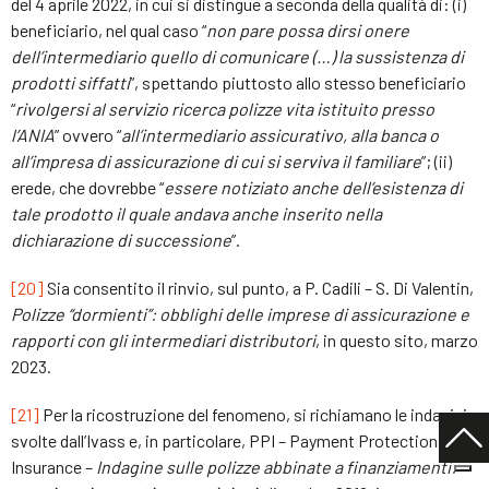
del 4 aprile 2022, in cui si distingue a seconda della qualità di: (i)
beneficiario, nel qual caso “
non pare possa dirsi onere
dell’intermediario quello di comunicare
(…)
la sussistenza di
prodotti siffatti
”, spettando piuttosto allo stesso beneficiario
“
rivolgersi al servizio ricerca polizze vita istituito presso
l’ANIA
” ovvero “
all’intermediario assicurativo, alla banca o
all’impresa di assicurazione di cui si serviva il familiare
”; (ii)
erede, che dovrebbe “
essere notiziato anche dell’esistenza di
tale prodotto il quale andava anche inserito nella
dichiarazione di successione
”.
[20]
Sia consentito il rinvio, sul punto, a P. Cadili – S. Di Valentin,
Polizze “dormienti”: obblighi delle imprese di assicurazione e
rapporti con gli intermediari distributori
, in questo sito, marzo
2023.
[21]
Per la ricostruzione del fenomeno, si richiamano le indagini
svolte dall’Ivass e, in particolare, PPI – Payment Protection
Insurance –
Indagine sulle polizze abbinate a finanziamenti: