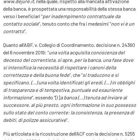
www.dejure.it
, nella quale, rispetto alla mancata attivazione
della banca, è prospettata una responsabilità della stessa banca
verso i beneficiari “
per inadempimento contrattuale da
contatto sociale
”, tenuto conto che fra i medesimi “
non vi è un
contratto
”.
Quanto all’ABF, v. Collegio di Coordinamento, decisione n. 24360
del 6 novembre 2019: “
una volta acquisita conoscenza del
decesso del correntista, si apre, per la banca, una fase dove
si intensifica la necessità di rispettare i canoni della
correttezza e della buona fede
”, che “
si traducono e si
specificano,
(…)
una volta identificati gli eredi,
(…)
in obblighi
di trasparenza e di tempestiva, puntuale ed esauriente
informazione
”, essendo “[l]
a banca
(…) te
nuta ad inviare al
successore, al più presto, ogni informazione in suo possesso
sullo stato del conto corrente: la consistenza, la presenza di
debiti, di polizze assicurative
”.
Più articolata è la ricostruzione dell’ACF con la decisione n. 5255