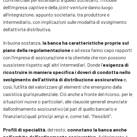
dell’impresa
captive
e della
joint-venture
danno luogo
all’integrazione, appunto societaria, tra produttore e
intermediario, con implicazioni sulle modalità di svolgimento
dell’attività distributiva.
In buona sostanza,
la banca ha caratteristiche proprie sul
piano della regolamentazione
e ad essa fanno capo rapporti
con l’impresa di assicurazione e la clientela che non possono
sussistere rispetto agli altri intermediari. Donde l’
esigenza di
ricostruire in maniera specifica i doveri di condotta nello
svolgimento dell’attività di distribuzione assicurativa
e,
così, l’utilità del valorizzare gli elementi che emergono dalla
casistica giurisprudenziale. Ciò anche a fronte del ricorso, per le
situazioni nuove o particolari, alle clausole generali enunciate
dall’ordinamento assicurativo (al pari di quello bancario e
finanziario) quali principi ampi e, come tali, “flessibili”.
Profili di specialità
, del resto,
connotano la banca anche
nell’ambito dell’ordinamento assicurativo
. Il riferimento è