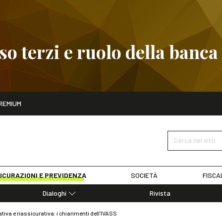
 terzi e ruolo della banca
ito
REMIUM
embre
Pignoramento presso terzi e ruolo della banca
SCOPRI I D
Cerca nel sito
ICURAZIONI E PREVIDENZA
SOCIETÀ
FISCA
Dialoghi
Rivista
Dialoghi di Diritto dell'Economia
iva e riassicurativa: i chiarimenti dell’IVASS
Editoriali