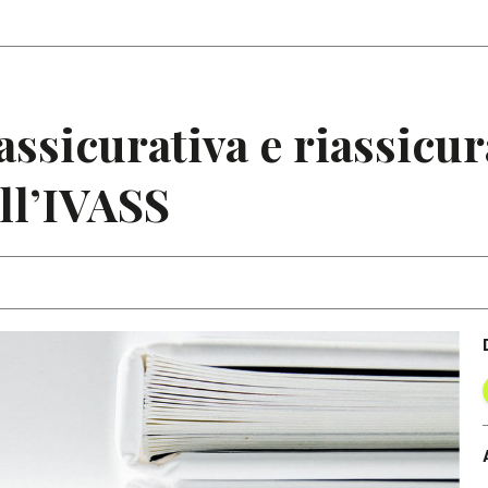
Articoli
Note
ssicurativa e riassicura
ll’IVASS