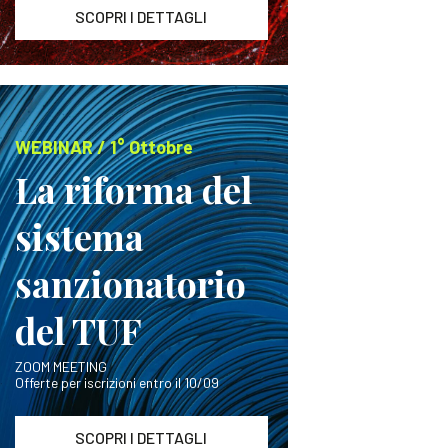
SCOPRI I DETTAGLI
WEBINAR / 1° Ottobre
La riforma del
sistema
sanzionatorio
del TUF
ZOOM MEETING
Offerte per iscrizioni entro il 10/09
SCOPRI I DETTAGLI