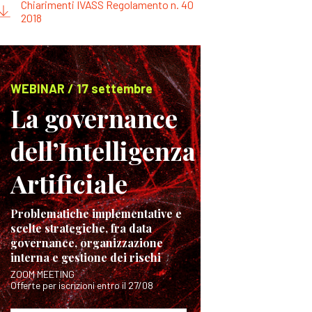
Chiarimenti IVASS Regolamento n. 40
2018
WEBINAR / 17 settembre
La governance
dell’Intelligenza
Artificiale
Problematiche implementative e
scelte strategiche, fra data
governance, organizzazione
interna e gestione dei rischi
ZOOM MEETING
Offerte per iscrizioni entro il 27/08