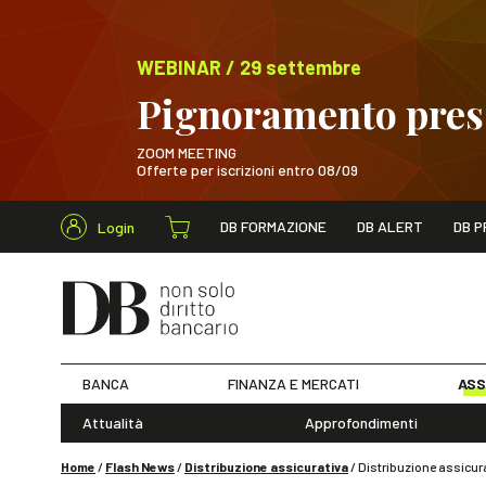
WEBINAR / 29 settembre
Pignoramento presso
ZOOM MEETING
Offerte per iscrizioni entro 08/09
Cerca nel s
DB FORMAZIONE
DB ALERT
DB P
Login
WEBINAR / 29 sett
BANCA
FINANZA E MERCATI
ASS
Attualità
Approfondimenti
Home
/
Flash News
/
Distribuzione assicurativa
/
Distribuzione assicurat