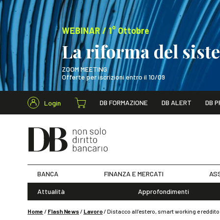
WEBINAR / 1° Ottobre
La riforma del sis
ZOOM MEETING
Offerte per iscrizioni entro il 10/09
Cerca nel s
DB FORMAZIONE
DB ALERT
DB P
Login
WEBINAR / 1° Ot
BANCA
FINANZA E MERCATI
ASS
Attualità
Approfondimenti
Home
/
Flash News
/
Lavoro
/
Distacco all’estero, smart working e reddit