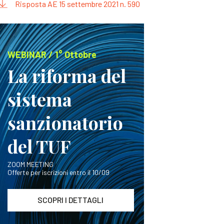
Risposta AE 15 settembre 2021 n. 590
WEBINAR / 1° Ottobre
La riforma del
sistema
sanzionatorio
del TUF
ZOOM MEETING
Offerte per iscrizioni entro il 10/09
SCOPRI I DETTAGLI