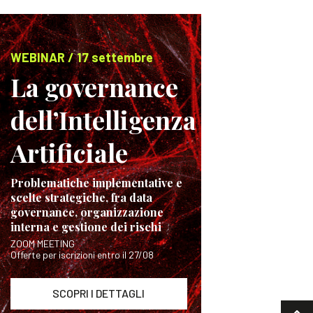
WEBINAR / 17 settembre
La governance
dell’Intelligenza
Artificiale
Problematiche implementative e
scelte strategiche, fra data
governance, organizzazione
interna e gestione dei rischi
ZOOM MEETING
Offerte per iscrizioni entro il 27/08
SCOPRI I DETTAGLI