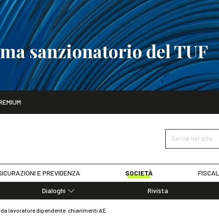
tema sanzionatorio del TUF
ito
REMIUM
tobre
La riforma del sistema sanzionatorio del TUF
SCOPRI I DET
Cerca nel sito
ICURAZIONI E PREVIDENZA
SOCIETÀ
FISCAL
Dialoghi
Rivista
Dialoghi di Diritto dell'Economia
o da lavoratore dipendente: chiarimenti AE
Editoriali