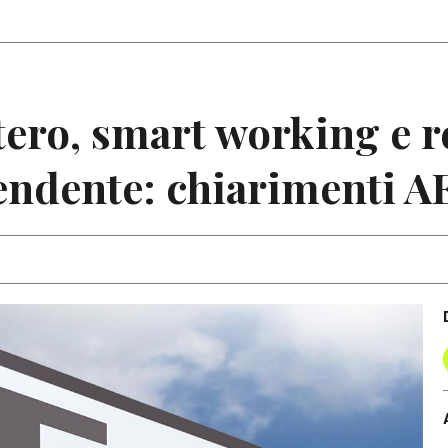
Articoli
Note
stero, smart working e 
endente: chiarimenti A