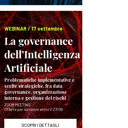
WEBINAR / 17 settembre
La governance
dell’Intelligenza
Artificiale
Problematiche implementative e
scelte strategiche, fra data
governance, organizzazione
interna e gestione dei rischi
ZOOM MEETING
Offerte per iscrizioni entro il 27/08
SCOPRI I DETTAGLI