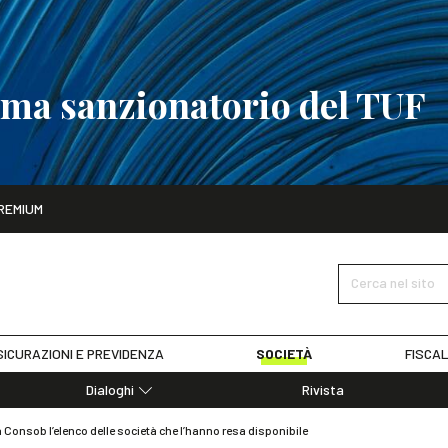
tema sanzionatorio del TUF
ito
REMIUM
tobre
La riforma del sistema sanzionatorio del TUF
SCOPRI I DET
Cerca nel sito
ICURAZIONI E PREVIDENZA
SOCIETÀ
FISCAL
Dialoghi
Rivista
Dialoghi di Diritto dell'Economia
 Consob l’elenco delle società che l’hanno resa disponibile
Editoriali