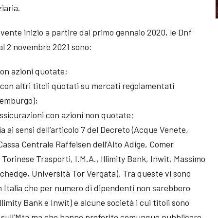
iaria.
avente inizio a partire dal primo gennaio 2020, le Dnf
 al 2 novembre 2021 sono:
con azioni quotate;
on altri titoli quotati su mercati regolamentati
semburgo);
ssicurazioni con azioni non quotate;
ia ai sensi dell’articolo 7 del Decreto (Acque Venete,
Cassa Centrale Raffeisen dell’Alto Adige, Comer
 Torinese Trasporti, I.M.A., Illimity Bank, Inwit, Massimo
hedge, Università Tor Vergata). Tra queste vi sono
n Italia che per numero di dipendenti non sarebbero
llimity Bank e Inwit) e alcune società i cui titoli sono
ne sull’Mta ma che hanno preferito comunque pubblicare