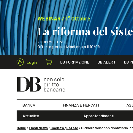
WEBINAR / 1° Ottobre
La riforma del sis
ZOOM MEETING
Offerte per iscrizioni entro il 10/09
Cerca nel s
DB FORMAZIONE
DB ALERT
DB P
Login
WEBINAR / 1° Ot
BANCA
FINANZA E MERCATI
ASS
Attualità
Approfondimenti
Home
/
Flash News
/
Società quotate
/
Dichiarazione non finanziaria: da