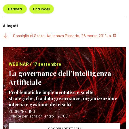
Derivati
Enti locali
Allegati
Consiglio di Stato, Adunanza Plenaria, 26 marzo 2014, n. 13
WEBINAR / 17 settembre
La governance dell’Intelligenza
Artificiale
Problematiche implementative e scelte
strategiche, fra data governance, organizzazione
interna e gestione dei rischi
ZOOM MEETING
Offerte per iscrizioni entro il 27/08
SCOPRI I DETTAGLI