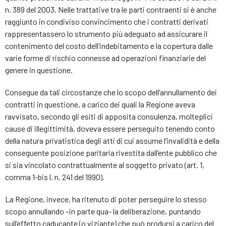
n. 389 del 2003. Nelle trattative tra le parti contraenti si è anche
raggiunto in condiviso convincimento che i contratti derivati
rappresentassero lo strumento più adeguato ad assicurare il
contenimento del costo dell’indebitamento e la copertura dalle
varie forme di rischio connesse ad operazioni finanziarie del
genere in questione.
Consegue da tali circostanze che lo scopo dell’annullamento dei
contratti in questione, a carico dei quali la Regione aveva
ravvisato, secondo gli esiti di apposita consulenza, molteplici
cause di illegittimità, doveva essere perseguito tenendo conto
della natura privatistica degli atti di cui assume l’invalidità e della
conseguente posizione paritaria rivestita dall’ente pubblico che
si sia vincolato contrattualmente al soggetto privato (art. 1,
comma 1-bis l. n. 241 del 1990).
La Regione, invece, ha ritenuto di poter perseguire lo stesso
scopo annullando –in parte qua- la deliberazione, puntando
sull’effetto caducante (o viziante) che può prodursi a carico del