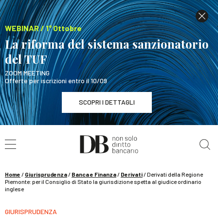
WEBINAR / 1° Ottobre
La riforma del sistema sanzionatorio
del TUF
ZOOM MEETING
Offerte per iscrizioni entro il 10/09
SCOPRI I DETTAGLI
Cerca nel sito
WEBINAR / 1° Ottobre
La riforma del sistema sanzionatorio del TUF
SCOPRI I DETTAGLI
Home
/
Giurisprudenza
/
Banca e Finanza
/
Derivati
/
Derivati della Regione
Piemonte: per il Consiglio di Stato la giurisdizione spetta al giudice ordinario
inglese
GIURISPRUDENZA