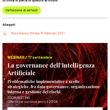
Di cosa si parla in questo articolo
Definizione di default
Allegati
Nota Banca d’Italia 15 febbraio 2021
WEBINAR / 17 settembre
La governance dell’Intelligenza
Artificiale
Problematiche implementative e scelte
strategiche, fra data governance, organizzazione
interna e gestione dei rischi
ZOOM MEETING
Offerte per iscrizioni entro il 27/08