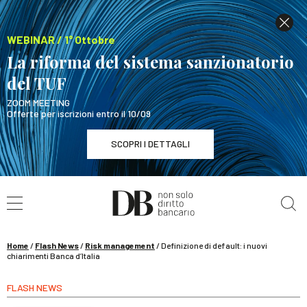
WEBINAR / 1° Ottobre
La riforma del sistema sanzionatorio
del TUF
ZOOM MEETING
Offerte per iscrizioni entro il 10/09
SCOPRI I DETTAGLI
Cerca nel sito
WEBINAR / 1° Ottobre
La riforma del sistema sanzionatorio del TUF
SCOPRI I DETTAGLI
Home
/
Flash News
/
Risk management
/
Definizione di default: i nuovi
chiarimenti Banca d’Italia
FLASH NEWS