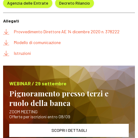
Agenzia delle Entrate
Decreto Rilancio
Allegati
Provvedimento Direttore AE 14 dicembre 2020 n. 378222
Modello di comunicazione
Istruzioni
WEBINAR / 29 settembre
Pignoramento presso terzi e
ruolo della banca
ZOOM MEETING
Offerte per iscrizioni entro 08/09
SCOPRI I DETTAGLI