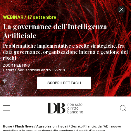
WEBINAR / 17 settembre
La governance dell’Intelligenza
Artificiale
Problematiche implementative e scelte strategiche, fra
data governance, organizzazione interna e gestione dei
rischi
ZOOM MEETING
Offerte per iscrizioni entro il 27/08
SCOPRI I DETTAGLI
Cerca nel sito
WEBINAR / 17 settembre
La governance dell’Intelligenza Artificiale
SCOPRI I DETTAGLI
Home
/
Flash News
/
Agevolazioni fiscali
/
Decreto Rilancio: dall’AE il nuovo
modello per la comunicazione della cessione dei crediti d’imposta