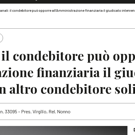
Dialoghi di Diritto dell'Economia
nali: il condebitore può opporre all’Amministrazione finanziaria il giudicato interven
Editoriali
Articoli
Note
 il condebitore può op
zione finanziaria il gi
n altro condebitore sol
n. 33095 – Pres. Virgilio, Rel. Nonno