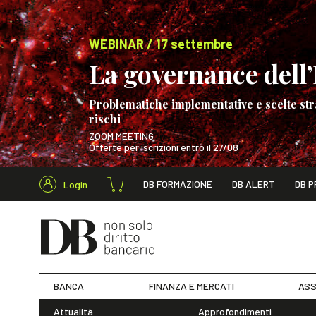
WEBINAR / 17 settembre
La governance dell’I
Problematiche implementative e scelte str
rischi
ZOOM MEETING
Offerte per iscrizioni entro il 27/08
Cerca nel s
DB FORMAZIONE
DB ALERT
DB P
Login
WEBINAR / 17 s
BANCA
FINANZA E MERCATI
ASS
Attualità
Approfondimenti