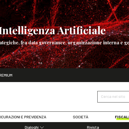
ntelligenza Artificiale
ategiche, fra data governance, organizzazione interna e ge
ito
REMIUM
ettembre
La governance dell’Intelligenza Artificiale
SCOPRI I DET
Cerca nel sito
ICURAZIONI E PREVIDENZA
SOCIETÀ
FISCAL
Dialoghi
Rivista