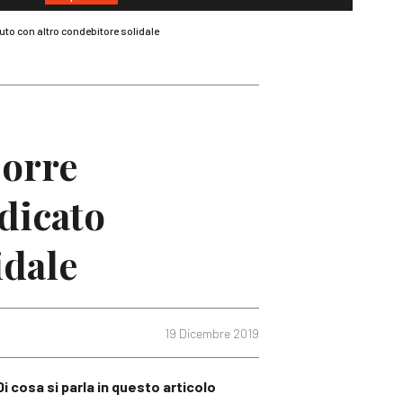
uto con altro condebitore solidale
porre
udicato
idale
19 Dicembre 2019
Di cosa si parla in questo articolo