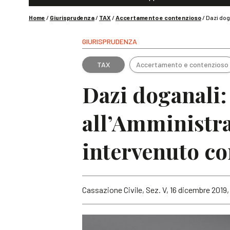
Home
/
Giurisprudenza
/
TAX
/
Accertamento e contenzioso
/
Dazi doga
GIURISPRUDENZA
TAX
Accertamento e contenzioso
Dazi doganali:
all’Amministra
intervenuto co
Cassazione Civile, Sez. V, 16 dicembre 2019, 