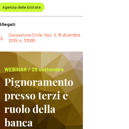
Agenzia delle Entrate
Allegati
Cassazione Civile, Sez. V, 16 dicembre
2019, n. 33095
WEBINAR / 29 settembre
Pignoramento
presso terzi e
ruolo della
banca