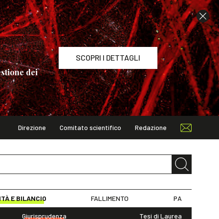
SCOPRI I DETTAGLI
stione dei
Direzione
Comitato scientifico
Redazione
TAGLI
ITÀ E BILANCIO
FALLIMENTO
PA
Giurisprudenza
Tesi di Laurea