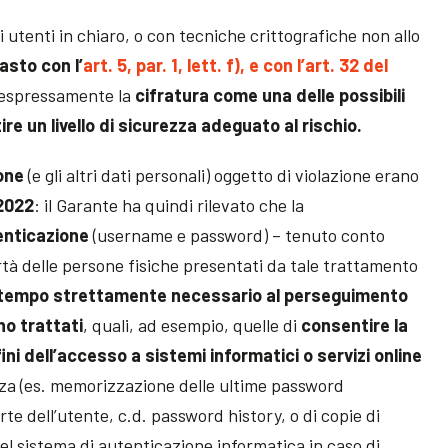
utenti in chiaro, o con tecniche crittografiche non allo
asto con l’
art. 5, par. 1, lett. f), e con l’art. 32 del
ua espressamente la
cifratura come una delle possibili
re un livello di sicurezza adeguato al rischio.
ione
(e gli altri dati personali) oggetto di violazione erano
 2022
: il Garante ha quindi rilevato che la
enticazione
(username e password) – tenuto conto
libertà delle persone fisiche presentati da tale trattamento
l tempo strettamente necessario al perseguimento
ono trattati
, quali, ad esempio, quelle di
consentire la
 fini dell’accesso a sistemi informatici o servizi online
ezza (es. memorizzazione delle ultime password
te dell’utente, c.d. password history, o di copie di
del sistema di autenticazione informatica in caso di