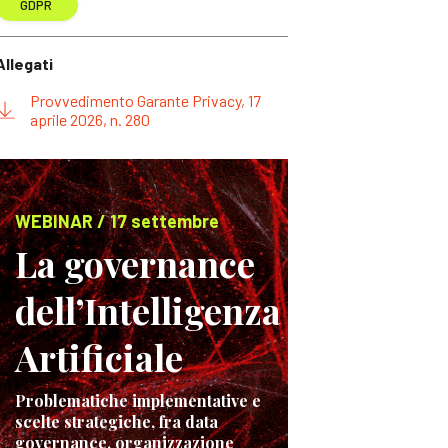
GDPR
Allegati
Provvedimento Garante Privacy, 17
aprile 2026, n. 280
WEBINAR / 17 settembre
La governance
dell’Intelligenza
Artificiale
Problematiche implementative e
scelte strategiche, fra data
governance, organizzazione