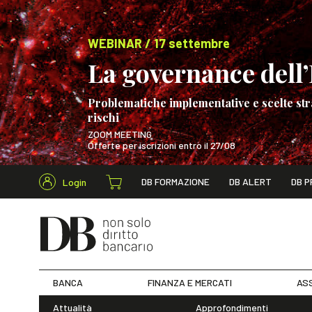
WEBINAR / 17 settembre
La governance dell’I
Problematiche implementative e scelte str
rischi
ZOOM MEETING
Offerte per iscrizioni entro il 27/08
Cerca nel s
DB FORMAZIONE
DB ALERT
DB P
Login
WEBINAR / 17 s
BANCA
FINANZA E MERCATI
ASS
Attualità
Approfondimenti