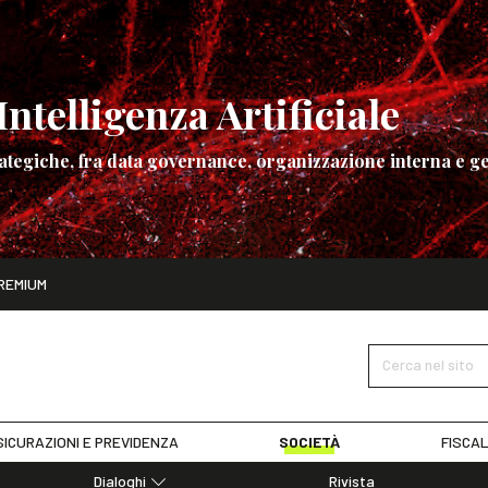
ntelligenza Artificiale
ategiche, fra data governance, organizzazione interna e ge
ito
REMIUM
ettembre
La governance dell’Intelligenza Artificiale
SCOPRI I DET
Cerca nel sito
ICURAZIONI E PREVIDENZA
SOCIETÀ
FISCAL
Dialoghi
Rivista