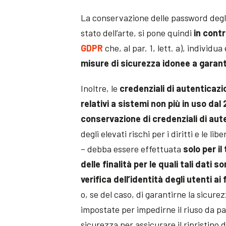
La conservazione delle password degli 
stato dell’arte, si pone quindi
in contr
GDPR
che, al par. 1, lett. a), individ
misure di sicurezza idonee a garanti
Inoltre, le
credenziali di autenticaz
relativi a sistemi non più in uso dal
conservazione di credenziali di aut
degli elevati rischi per i diritti e le 
– debba essere effettuata
solo per i
delle finalità per le quali tali dati s
verifica dell’identità degli utenti ai
o, se del caso, di garantirne la sicur
impostate per impedirne il riuso da par
sicurezza per assicurare il ripristino 