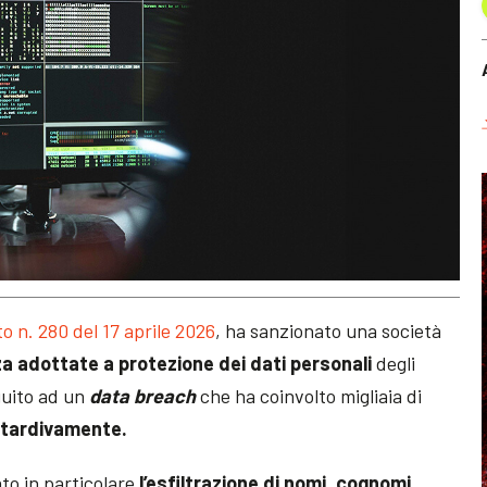
 n. 280 del 17 aprile 2026
, ha sanzionato una società
za adottate a protezione dei dati personali
degli
eguito ad un
data breach
che ha coinvolto migliaia di
 tardivamente.
to in particolare
l’esfiltrazione di nomi, cognomi,