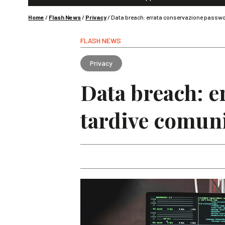
Home
/
Flash News
/
Privacy
/
Data breach: errata conservazione passwor
FLASH NEWS
Privacy
Data breach: e
tardive comuni