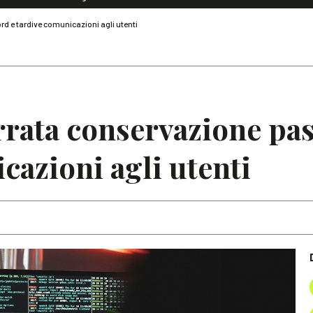
Dialoghi di Diritto dell'Economia
d e tardive comunicazioni agli utenti
Editoriali
Articoli
Note
rrata conservazione pa
cazioni agli utenti