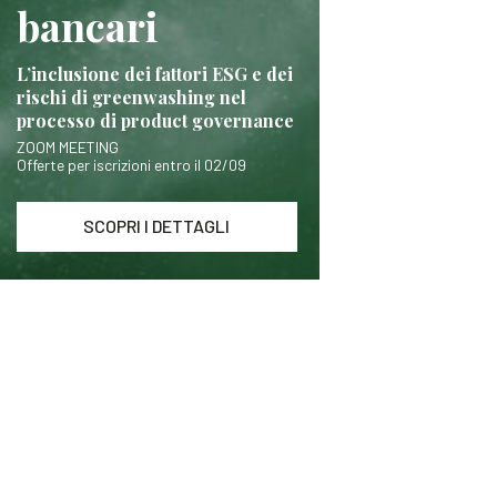
bancari
L’inclusione dei fattori ESG e dei
rischi di greenwashing nel
processo di product governance
ZOOM MEETING
Offerte per iscrizioni entro il 02/09
SCOPRI I DETTAGLI