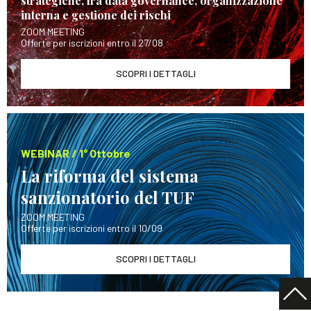
strategiche, fra data governance, organizzazione
interna e gestione dei rischi
ZOOM MEETING
Offerte per iscrizioni entro il 27/08
SCOPRI I DETTAGLI
WEBINAR / 1° Ottobre
La riforma del sistema
sanzionatorio del TUF
ZOOM MEETING
Offerte per iscrizioni entro il 10/09
SCOPRI I DETTAGLI