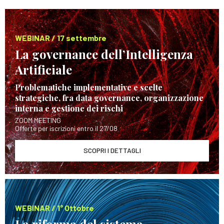
WEBINAR / 17 settembre
La governance dell’Intelligenza
Artificiale
Problematiche implementative e scelte
strategiche, fra data governance, organizzazione
interna e gestione dei rischi
ZOOM MEETING
Offerte per iscrizioni entro il 27/08
SCOPRI I DETTAGLI
WEBINAR / 1° Ottobre
La riforma del sistema