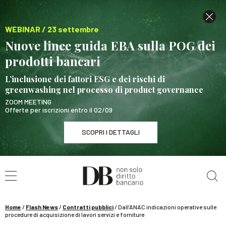
WEBINAR / 23 settembre
Nuove linee guida EBA sulla POG dei
prodotti bancari
L’inclusione dei fattori ESG e dei rischi di
greenwashing nel processo di product governance
ZOOM MEETING
Offerte per iscrizioni entro il 02/09
SCOPRI I DETTAGLI
Cerca nel sito
WEBINAR / 23 settembre
Nuove linee guida EBA sulla POG dei prodotti
bancari
Home
/
Flash News
/
Contratti pubblici
/
Dall’ANAC indicazioni operative sulle
SCOPRI I DETTAGLI
procedure di acquisizione di lavori servizi e forniture