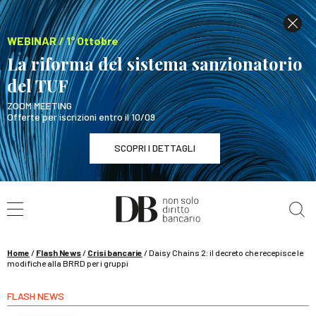
WEBINAR / 1° Ottobre
La riforma del sistema sanzionatorio
del TUF
ZOOM MEETING
Offerte per iscrizioni entro il 10/09
SCOPRI I DETTAGLI
Cerca nel sito
WEBINAR / 1° Ottobre
La riforma del sistema sanzionatorio del TUF
SCOPRI I DETTAGLI
Home
/
Flash News
/
Crisi bancarie
/
Daisy Chains 2: il decreto che recepisce le
modifiche alla BRRD per i gruppi
FLASH NEWS