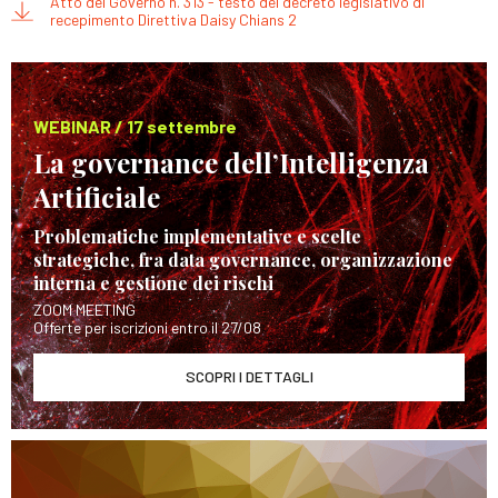
Atto del Governo n. 313 - testo del decreto legislativo di
recepimento Direttiva Daisy Chians 2
WEBINAR / 17 settembre
La governance dell’Intelligenza
Artificiale
Problematiche implementative e scelte
strategiche, fra data governance, organizzazione
interna e gestione dei rischi
ZOOM MEETING
Offerte per iscrizioni entro il 27/08
SCOPRI I DETTAGLI