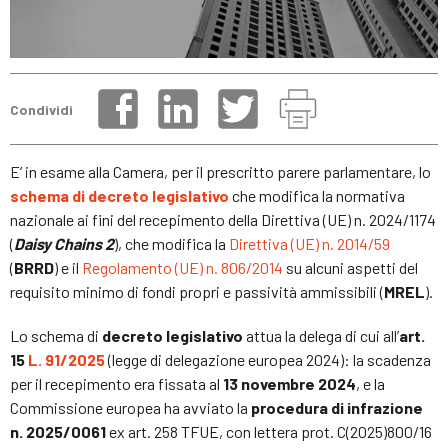
Condividi
E’ in esame alla Camera, per il prescritto parere parlamentare, lo
schema di decreto legislativo
che modifica la normativa
nazionale ai fini del recepimento della Direttiva (UE) n. 2024/1174
(
Daisy Chains 2
), che modifica la
Direttiva (UE) n. 2014/59
(
BRRD
) e il
Regolamento (UE) n. 806/2014
su alcuni aspetti del
requisito minimo di fondi propri e passività ammissibili (
MREL
).
Lo schema di
decreto legislativo
attua la delega di cui all’
art.
15
L. 91/2025
(legge di delegazione europea 2024): la scadenza
per il recepimento era fissata al
13 novembre 2024
, e la
Commissione europea ha avviato la
procedura di infrazione
n. 2025/0061
ex art. 258 TFUE, con lettera prot. C(2025)800/16