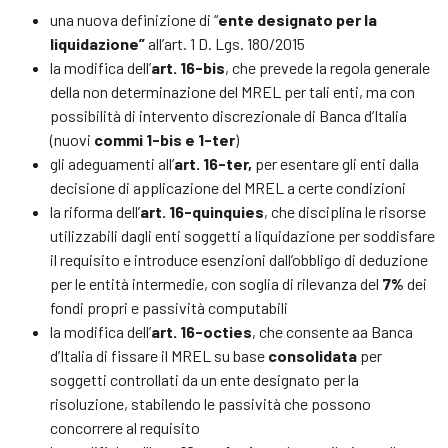
una nuova definizione di “
ente designato per la
liquidazione”
all’art. 1 D. Lgs. 180/2015
la modifica dell’
art. 16-bis
, che prevede la regola generale
della non determinazione del MREL per tali enti, ma con
possibilità di intervento discrezionale di Banca d’Italia
(nuovi
commi 1-bis e 1-ter
)
gli adeguamenti all’
art. 16-ter,
per esentare gli enti dalla
decisione di applicazione del MREL a certe condizioni
la riforma dell’
art. 16-quinquies
, che disciplina le risorse
utilizzabili dagli enti soggetti a liquidazione per soddisfare
il requisito e introduce esenzioni dall’obbligo di deduzione
per le entità intermedie, con soglia di rilevanza del
7%
dei
fondi propri e passività computabili
la modifica dell’
art. 16-octies
, che consente aa Banca
d’Italia di fissare il MREL su base
consolidata
per
soggetti controllati da un ente designato per la
risoluzione, stabilendo le passività che possono
concorrere al requisito