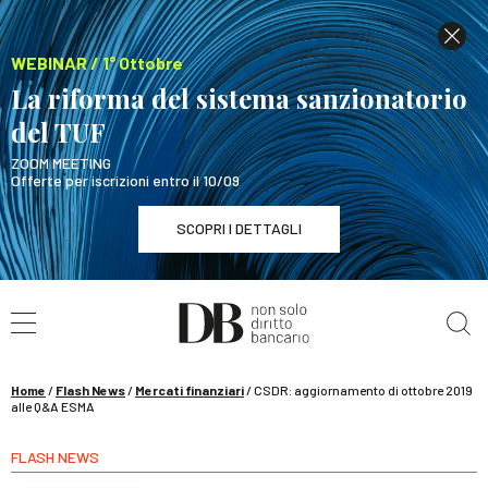
WEBINAR / 1° Ottobre
La riforma del sistema sanzionatorio
del TUF
ZOOM MEETING
Offerte per iscrizioni entro il 10/09
SCOPRI I DETTAGLI
Cerca nel sito
WEBINAR / 1° Ottobre
La riforma del sistema sanzionatorio del TUF
SCOPRI I DETTAGLI
Home
/
Flash News
/
Mercati finanziari
/
CSDR: aggiornamento di ottobre 2019
alle Q&A ESMA
FLASH NEWS