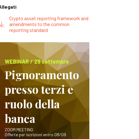
Allegati
Crypto asset reporting framework and
amendments to the common
reporting standard
WEBINAR / 29 settembre
Pignoramento
presso terzi e
ruolo della
banca
ZOOM MEETING
Offerte per iscrizioni entro 08/09