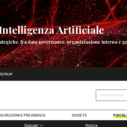
ntelligenza Artificiale
ategiche, fra data governance, organizzazione interna e ge
ito
REMIUM
ettembre
La governance dell’Intelligenza Artificiale
SCOPRI I DET
Cerca nel sito
ICURAZIONI E PREVIDENZA
SOCIETÀ
FISCAL
Dialoghi
Rivista