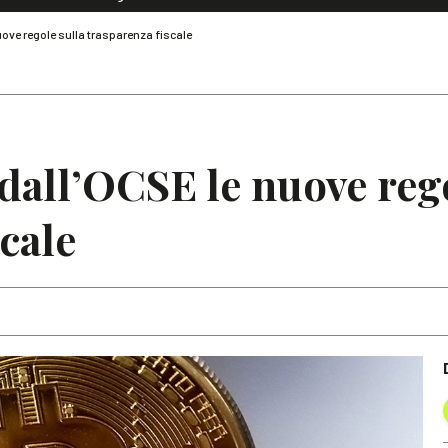
Dialoghi di Diritto dell'Economia
ove regole sulla trasparenza fiscale
Editoriali
Articoli
Note
dall’OCSE le nuove rego
cale