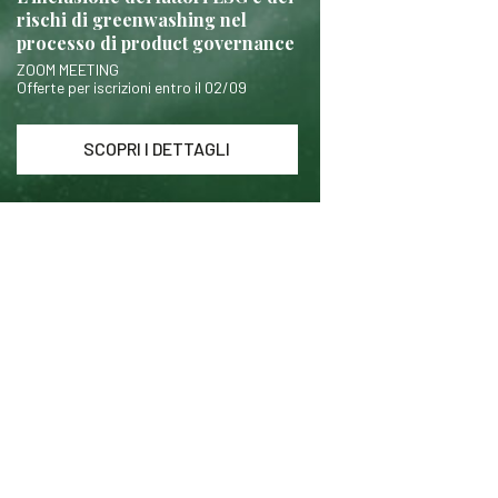
rischi di greenwashing nel
processo di product governance
ZOOM MEETING
Offerte per iscrizioni entro il 02/09
SCOPRI I DETTAGLI