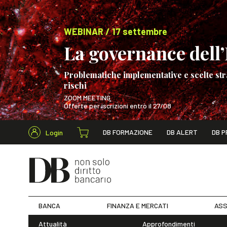
WEBINAR / 17 settembre
La governance dell’I
Problematiche implementative e scelte str
rischi
ZOOM MEETING
Offerte per iscrizioni entro il 27/08
Cerca nel s
DB FORMAZIONE
DB ALERT
DB P
Login
WEBINAR / 17 s
BANCA
FINANZA E MERCATI
ASS
Attualità
Approfondimenti