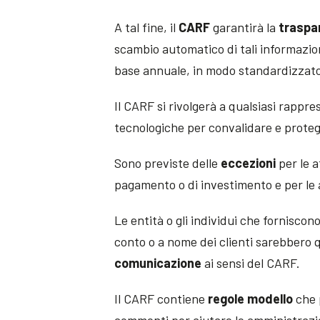
A tal fine, il
CARF
garantirà la
traspa
scambio automatico di tali informazion
base annuale, in modo standardizzato 
Il CARF si rivolgerà a qualsiasi rappr
tecnologiche per convalidare e proteg
Sono previste delle
eccezioni
per le a
pagamento o di investimento e per le 
Le entità o gli individui che fornisco
conto o a nome dei clienti sarebbero q
comunicazione
ai sensi del CARF.
Il CARF contiene
regole modello
che 
commenti per aiutare le amministrazio