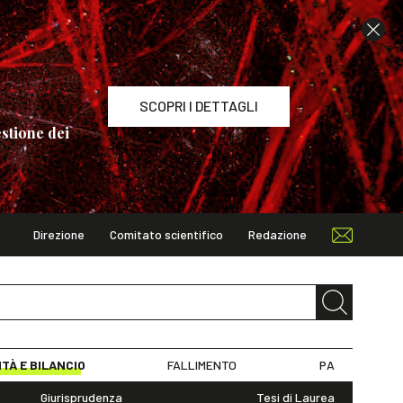
SCOPRI I DETTAGLI
stione dei
Direzione
Comitato scientifico
Redazione
TAGLI
ITÀ E BILANCIO
FALLIMENTO
PA
Giurisprudenza
Tesi di Laurea