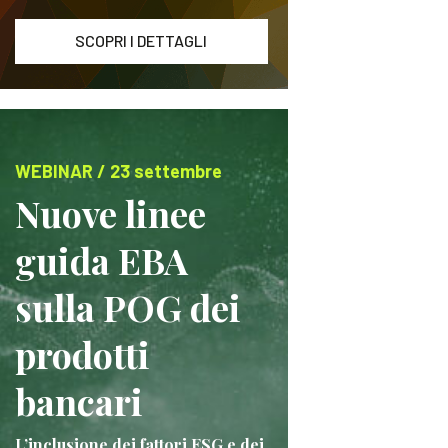
SCOPRI I DETTAGLI
WEBINAR / 23 settembre
Nuove linee
guida EBA
sulla POG dei
prodotti
bancari
L’inclusione dei fattori ESG e dei