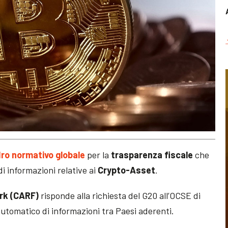
ro normativo globale
per la
trasparenza fiscale
che
i informazioni relative ai
Crypto-Asset
.
rk
(CARF)
risponde alla richiesta del G20 all’OCSE di
utomatico di informazioni tra Paesi aderenti.