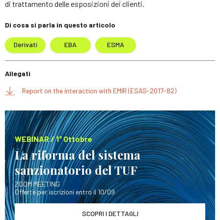
di trattamento delle esposizioni dei clienti.
Di cosa si parla in questo articolo
Derivati
EBA
ESMA
Allegati
Report on the interaction with EMIR (ESAS-2017-82)
WEBINAR / 1° Ottobre
La riforma del sistema
sanzionatorio del TUF
ZOOM MEETING
Offerte per iscrizioni entro il 10/09
SCOPRI I DETTAGLI