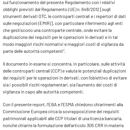
sul funzionamento del presente Regolamento con i relativi
obblighi previsti dal Regolamento (UE) n. 648/2012 [sugli
strumenti derivati OTC, le controparti centrali e i repertori di dati
sulle negoziazioni (EMIR)], con particolare riferimento agli enti
che gestiscono una controparte centrale, onde evitare la
duplicazione dei requisiti per le operazioni in derivati e in tal
modo maggiori rischi normativi e maggiori costi di vigilanza da
parte delle autorità competenti”.
Il documento in esame si concentra, in particolare, sulle attività
delle controparti centrali (CCP) e valuta le potenziali duplicazioni
dei requisiti per le operazioni in derivati, con l’obiettivo di evitare
sia i possibili rischi regolamentari, sia l’aumento dei costi di
vigilanza in capo alle autorità competenti.
Con il presente report, l’EBA e l’ESMA chiedono chiarimenti alla
Commissione Europea circa la sovrapposizione dei requisiti
patrimoniali applicabili alle CCP titolari di una licenza bancaria,
nonché chiarire la formulazione dell’articolo 305 CRR in materia