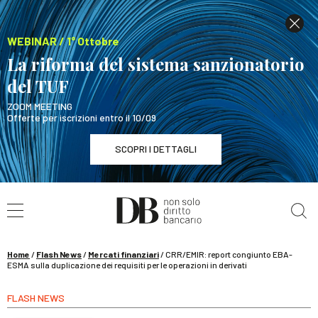
WEBINAR / 1° Ottobre
La riforma del sistema sanzionatorio
del TUF
ZOOM MEETING
Offerte per iscrizioni entro il 10/09
SCOPRI I DETTAGLI
Cerca nel sito
WEBINAR / 1° Ottobre
La riforma del sistema sanzionatorio del TUF
SCOPRI I DETTAGLI
Home
/
Flash News
/
Mercati finanziari
/
CRR/EMIR: report congiunto EBA-
ESMA sulla duplicazione dei requisiti per le operazioni in derivati
FLASH NEWS