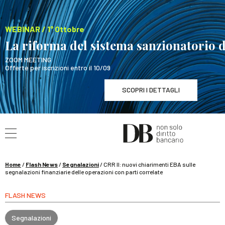
WEBINAR / 1° Ottobre
La riforma del sistema sanzionatorio 
ZOOM MEETING
Offerte per iscrizioni entro il 10/09
SCOPRI I DETTAGLI
Cerca nel sito
WEBINAR / 1° Ottobre
La riforma del sistema sanzionat
SCOPRI I DETTAGLI
Home
/
Flash News
/
Segnalazioni
/
CRR II: nuovi chiarimenti EBA sulle
segnalazioni finanziarie delle operazioni con parti correlate
FLASH NEWS
Segnalazioni