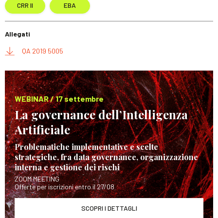
CRR II
EBA
Allegati
QA 2019 5005
WEBINAR / 17 settembre
La governance dell’Intelligenza
Artificiale
Problematiche implementative e scelte
strategiche, fra data governance, organizzazione
interna e gestione dei rischi
ZOOM MEETING
Offerte per iscrizioni entro il 27/08
SCOPRI I DETTAGLI