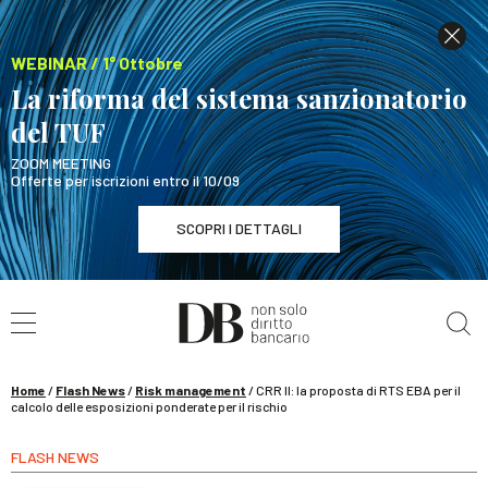
WEBINAR / 1° Ottobre
La riforma del sistema sanzionatorio
del TUF
ZOOM MEETING
Offerte per iscrizioni entro il 10/09
SCOPRI I DETTAGLI
Cerca nel sito
WEBINAR / 1° Ottobre
La riforma del sistema sanzionatorio del TUF
SCOPRI I DETTAGLI
Home
/
Flash News
/
Risk management
/
CRR II: la proposta di RTS EBA per il
calcolo delle esposizioni ponderate per il rischio
FLASH NEWS