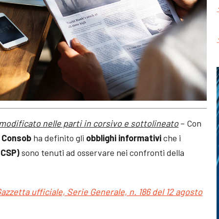
modificato nelle parti in corsivo e sottolineato
– Con
,
Consob
ha definito gli
obblighi informativi
che i
 (CSP)
sono tenuti ad osservare nei confronti della
azzetta ufficiale, Serie Generale, n. 186 del 12 agosto