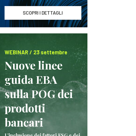
SCOPRI I DETTAGLI
WEBINAR / 23 settembre
Nuove linee
guida EBA
sulla POG dei
prodotti
bancari
L’inclusione dei fattori ESG e dei