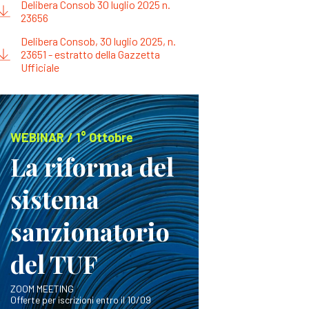
Delibera Consob 30 luglio 2025 n.
23656
Delibera Consob, 30 luglio 2025, n.
23651 - estratto della Gazzetta
Ufficiale
WEBINAR / 1° Ottobre
La riforma del
sistema
sanzionatorio
del TUF
ZOOM MEETING
Offerte per iscrizioni entro il 10/09