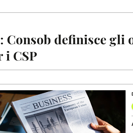
Articoli
Note
 Consob definisce gli 
r i CSP