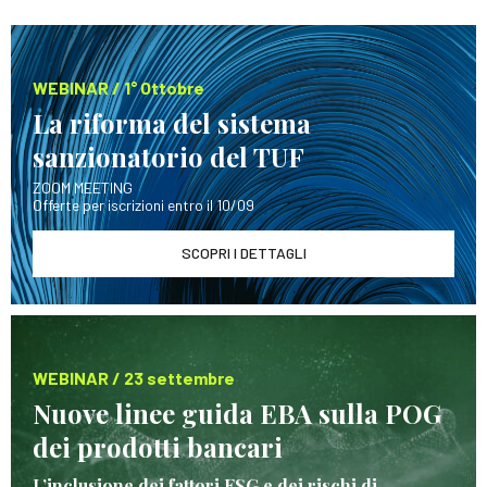
WEBINAR / 1° Ottobre
La riforma del sistema
sanzionatorio del TUF
ZOOM MEETING
Offerte per iscrizioni entro il 10/09
SCOPRI I DETTAGLI
WEBINAR / 23 settembre
Nuove linee guida EBA sulla POG
dei prodotti bancari
L’inclusione dei fattori ESG e dei rischi di