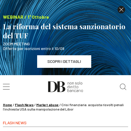
WEBINAR / 1° Ottobre
La riforma del sistema sanzionatorio
del TUF
ZOOM MEETING
Offerte per iscrizioni entro il 10/09
SCOPRI I DETTAGLI
Cerca nel sito
WEBINAR / 1° Ottobre
La riforma del sistema sanzionatorio del TUF
SCOPRI I DETTAGLI
Home
/
Flash News
/
Market abuse
/
Crisi finanziaria: acquista risvolti penali
l’inchiesta USA sulla manipolazione del Libor
FLASH NEWS