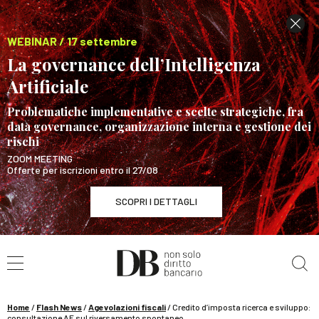
WEBINAR / 17 settembre
La governance dell’Intelligenza
Artificiale
Problematiche implementative e scelte strategiche, fra
data governance, organizzazione interna e gestione dei
rischi
ZOOM MEETING
Offerte per iscrizioni entro il 27/08
SCOPRI I DETTAGLI
Cerca nel sito
WEBINAR / 17 settembre
La governance dell’Intelligenza Artificiale
SCOPRI I DETTAGLI
Home
/
Flash News
/
Agevolazioni fiscali
/
Credito d’imposta ricerca e sviluppo:
consultazione AE sul riversamento spontaneo