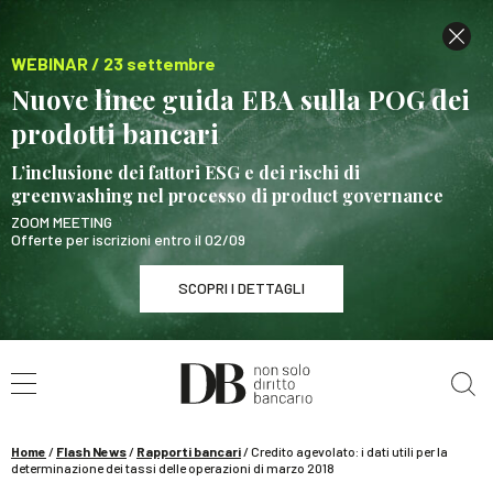
WEBINAR / 23 settembre
Nuove linee guida EBA sulla POG dei
prodotti bancari
L’inclusione dei fattori ESG e dei rischi di
greenwashing nel processo di product governance
ZOOM MEETING
Offerte per iscrizioni entro il 02/09
SCOPRI I DETTAGLI
Cerca nel sito
WEBINAR / 23 settembre
Nuove linee guida EBA sulla POG dei prodotti
bancari
Home
/
Flash News
/
Rapporti bancari
/
Credito agevolato: i dati utili per la
SCOPRI I DETTAGLI
determinazione dei tassi delle operazioni di marzo 2018