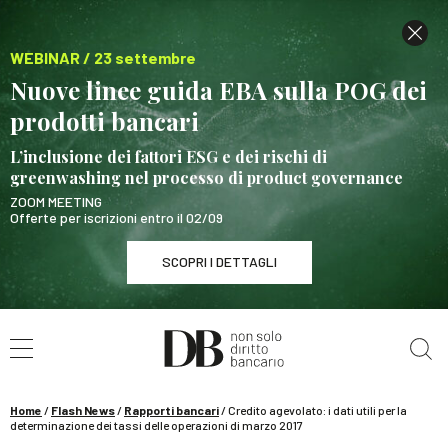
WEBINAR / 23 settembre
Nuove linee guida EBA sulla POG dei
prodotti bancari
L’inclusione dei fattori ESG e dei rischi di
greenwashing nel processo di product governance
ZOOM MEETING
Offerte per iscrizioni entro il 02/09
SCOPRI I DETTAGLI
Cerca nel sito
WEBINAR / 23 settembre
Nuove linee guida EBA sulla POG dei prodotti
bancari
Home
/
Flash News
/
Rapporti bancari
/
Credito agevolato: i dati utili per la
SCOPRI I DETTAGLI
determinazione dei tassi delle operazioni di marzo 2017