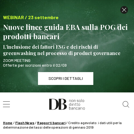
WEBINAR / 23 settembre
Nuove linee guida EBA sulla POG dei
prodotti bancari
L’inclusione dei fattori ESG e dei rischi di
greenwashing nel processo di product governance
ZOOM MEETING
Offerte per iscrizioni entro il 02/09
SCOPRI I DETTAGLI
Cerca nel sito
WEBINAR / 23 settembre
Nuove linee guida EBA sulla POG dei prodotti
bancari
Home
/
Flash News
/
Rapporti bancari
/
Credito agevolato: i dati utili per la
SCOPRI I DETTAGLI
determinazione dei tassi delle operazioni di gennaio 2019