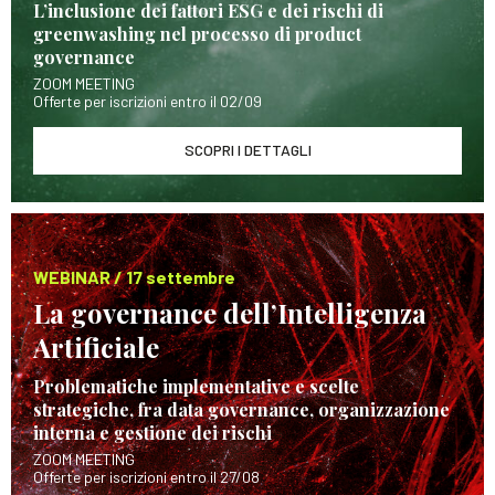
L’inclusione dei fattori ESG e dei rischi di
greenwashing nel processo di product
governance
ZOOM MEETING
Offerte per iscrizioni entro il 02/09
SCOPRI I DETTAGLI
WEBINAR / 17 settembre
La governance dell’Intelligenza
Artificiale
Problematiche implementative e scelte
strategiche, fra data governance, organizzazione
interna e gestione dei rischi
ZOOM MEETING
Offerte per iscrizioni entro il 27/08